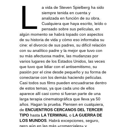
L
a vida de Steven Spielberg ha sido
siempre tenida en cuenta y
analizada en función de su obra.
Cualquiera que haya escrito, leído o
pensado sobre sus películas, en
algún momento se habrá topado con aspectos
de su historia de vida y cómo eso informaba su
cine: el divorcio de sus padres, su difícil relación
con su analítico padre y la mejor que tuvo con
su más afectuosa madre, las mudanzas por
varios lugares de los Estados Unidos, las veces
que tuvo que lidiar con el antisemitismo, su
pasión por el cine desde pequeño y su forma de
conectarse con los demás haciendo películas.
Casi todos sus films pueden encuadrarse dentro
de estos temas, ya que cada uno de ellos
aparece allí casi como si fueran parte de una
larga terapia cinematográfica que lleva ya 50
años. Hagan la prueba. Piensen en cualquiera,
de
ENCUENTROS CERCANOS DEL TERCER
TIPO
hasta
LA TERMINAL
o
LA GUERRA DE
LOS MUNDOS
. Habrá excepciones, seguro,
pero aún en las más «comerciales» y