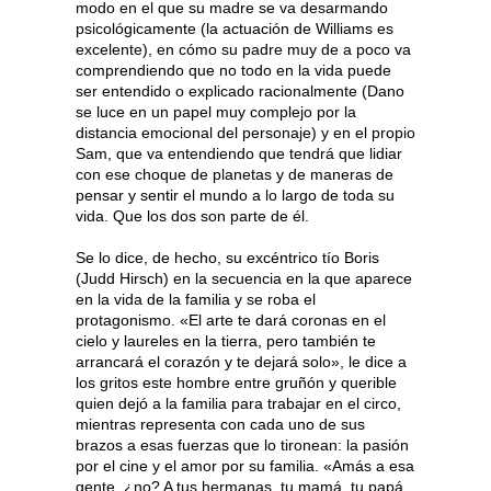
modo en el que su madre se va desarmando
psicológicamente (la actuación de Williams es
excelente), en cómo su padre muy de a poco va
comprendiendo que no todo en la vida puede
ser entendido o explicado racionalmente (Dano
se luce en un papel muy complejo por la
distancia emocional del personaje) y en el propio
Sam, que va entendiendo que tendrá que lidiar
con ese choque de planetas y de maneras de
pensar y sentir el mundo a lo largo de toda su
vida. Que los dos son parte de él.
Se lo dice, de hecho, su excéntrico tío Boris
(Judd Hirsch) en la secuencia en la que aparece
en la vida de la familia y se roba el
protagonismo. «El arte te dará coronas en el
cielo y laureles en la tierra, pero también te
arrancará el corazón y te dejará solo», le dice a
los gritos este hombre entre gruñón y querible
quien dejó a la familia para trabajar en el circo,
mientras representa con cada uno de sus
brazos a esas fuerzas que lo tironean: la pasión
por el cine y el amor por su familia. «Amás a esa
gente, ¿no? A tus hermanas, tu mamá, tu papá.