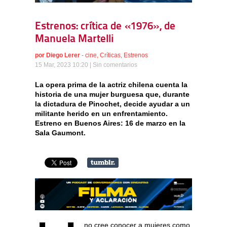
Estrenos: crítica de «1976», de
Manuela Martelli
por
Diego Lerer
-
cine
,
Críticas
,
Estrenos
15 Mar, 2023 10:20 |
Sin comentarios
La opera prima de la actriz chilena cuenta la
historia de una mujer burguesa que, durante
la dictadura de Pinochet, decide ayudar a un
militante herido en un enfrentamiento.
Estreno en Buenos Aires: 16 de marzo en la
Sala Gaumont.
no cree conocer a mujeres como