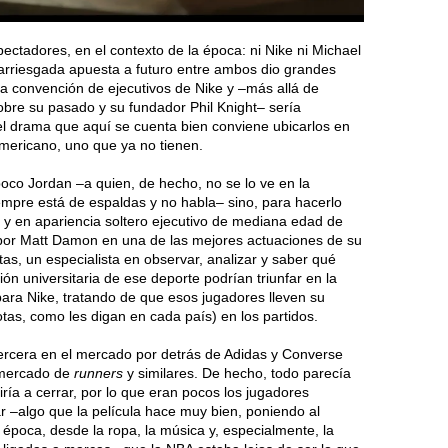
ectadores, en el contexto de la época: ni Nike ni Michael
 arriesgada apuesta a futuro entre ambos dio grandes
 convención de ejecutivos de Nike y –más allá de
sobre su pasado y su fundador Phil Knight– sería
el drama que aquí se cuenta bien conviene ubicarlos en
americano, uno que ya no tienen.
oco Jordan –a quien, de hecho, no se lo ve en la
iempre está de espaldas y no habla– sino, para hacerlo
 en apariencia soltero ejecutivo de mediana edad de
por Matt Damon en una de las mejores actuaciones de su
as, un especialista en observar, analizar y saber qué
ón universitaria de ese deporte podrían triunfar en la
ara Nike, tratando de que esos jugadores lleven su
tas, como les digan en cada país) en los partidos.
ercera en el mercado por detrás de Adidas y Converse
 mercado de
runners
y similares. De hecho, todo parecía
iría a cerrar, por lo que eran pocos los jugadores
r –algo que la película hace muy bien, poniendo al
 época, desde la ropa, la música y, especialmente, la