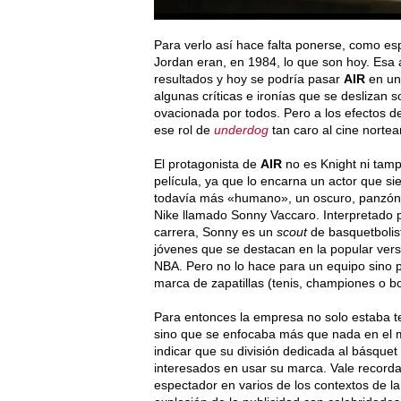
Para verlo así hace falta ponerse, como esp
Jordan eran, en 1984, lo que son hoy. Esa
resultados y hoy se podría pasar
AIR
en una
algunas críticas e ironías que se deslizan 
ovacionada por todos. Pero a los efectos d
ese rol de
underdog
tan caro al cine norte
El protagonista de
AIR
no es Knight ni tamp
película, ya que lo encarna un actor que s
todavía más «humano», un oscuro, panzón y
Nike llamado Sonny Vaccaro. Interpretado 
carrera, Sonny es un
scout
de basquetbolist
jóvenes que se destacan en la popular versi
NBA. Pero no lo hace para un equipo sino p
marca de zapatillas (tenis, championes o bo
Para entonces la empresa no solo estaba t
sino que se enfocaba más que nada en el
indicar que su división dedicada al básquet 
interesados en usar su marca. Vale recorda
espectador en varios de los contextos de la