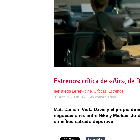
Estrenos: crítica de «Air», de 
por
Diego Lerer
-
cine
,
Críticas
,
Estrenos
01 Abr, 2023 05:47 |
Sin comentarios
Matt Damon, Viola Davis y el propio dire
negociaciones entre Nike y Michael Jord
un mítico calzado deportivo.