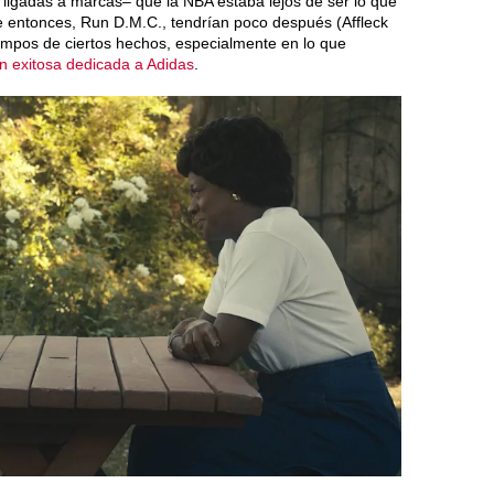
s ligadas a marcas– que la NBA estaba lejos de ser lo que
e entonces, Run D.M.C., tendrían poco después (Affleck
mpos de ciertos hechos, especialmente en lo que
n exitosa dedicada a Adidas
.