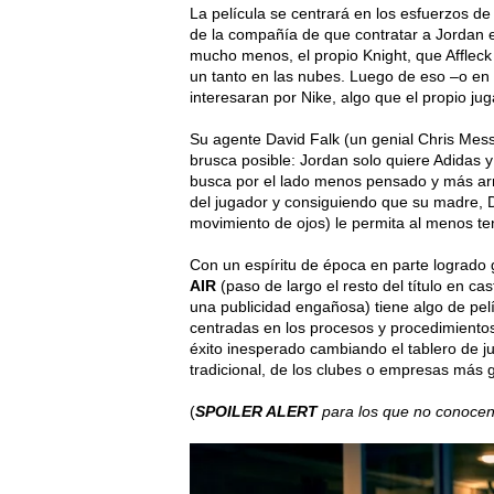
La película se centrará en los esfuerzos d
de la compañía de que contratar a Jordan er
mucho menos, el propio Knight, que Affleck 
un tanto en las nubes. Luego de eso –o en 
interesaran por Nike, algo que el propio j
Su agente David Falk (un genial Chris Mess
brusca posible: Jordan solo quiere Adidas y
busca por el lado menos pensado y más arr
del jugador y consiguiendo que su madre, D
movimiento de ojos) le permita al menos te
Con un espíritu de época en parte logrado 
AIR
(paso de largo el resto del título en c
una publicidad engañosa) tiene algo de pe
centradas en los procesos y procedimiento
éxito inesperado cambiando el tablero de j
tradicional, de los clubes o empresas más 
(
SPOILER ALERT
para los que no conocen 