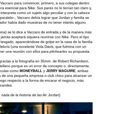
e Vaccaro para convencer, primero, a sus colegas dentro
a esencial para Nike. Sus pares no lo tenían tan claro y,
interpreta como un sujeto algo peculiar y con la cabeza
paralelo–, Vaccaro debía lograr que Jordan y familia se
ugador había dado muestras de no tener interés alguno.
ina) se lo dice a Vaccaro de entrada y de la manera más
 jamás aceptará siquiera reunirse con Nike. Pero el tipo
iesgado, apareciéndose de golpe en la casa de la familia
eloris (una excelente Viola Davis, que fulmina con un
ner una reunión con ellos para
pitchearles
su propuesta.
gracias a la fotografía en 35mm. de Robert Richardson,
astellano porque es un error de concepto o, directamente,
lículas como
MONEYBALL
y
JERRY MAGUIRE
, ambas
s de una pequeña empresa o club chico para alcanzar un
uego respecto a la forma de encarar el negocio, más
grandes.
nada de la historia de las Air Jordan
)