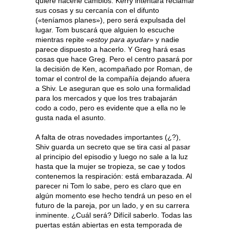
quiere hacerle cambios. Kerry intentará reclamar
sus cosas y su cercanía con el difunto
(«teníamos planes»), pero será expulsada del
lugar. Tom buscará que alguien lo escuche
mientras repite «
estoy para ayudar
» y nadie
parece dispuesto a hacerlo. Y Greg hará esas
cosas que hace Greg. Pero el centro pasará por
la decisión de Ken, acompañado por Roman, de
tomar el control de la compañía dejando afuera
a Shiv. Le aseguran que es solo una formalidad
para los mercados y que los tres trabajarán
codo a codo, pero es evidente que a ella no le
gusta nada el asunto.
A falta de otras novedades importantes (¿?),
Shiv guarda un secreto que se tira casi al pasar
al principio del episodio y luego no sale a la luz
hasta que la mujer se tropieza, se cae y todos
contenemos la respiración: está embarazada. Al
parecer ni Tom lo sabe, pero es claro que en
algún momento ese hecho tendrá un peso en el
futuro de la pareja, por un lado, y en su carrera
inminente. ¿Cuál será? Difícil saberlo. Todas las
puertas están abiertas en esta temporada de