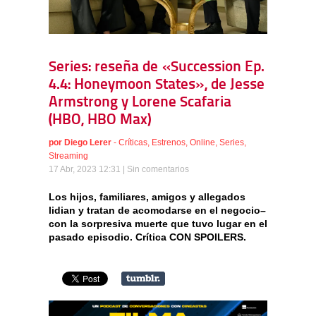
Series: reseña de «Succession Ep.
4.4: Honeymoon States», de Jesse
Armstrong y Lorene Scafaria
(HBO, HBO Max)
por
Diego Lerer
-
Críticas
,
Estrenos
,
Online
,
Series
,
Streaming
17 Abr, 2023 12:31 |
Sin comentarios
Los hijos, familiares, amigos y allegados
lidian y tratan de acomodarse en el negocio–
con la sorpresiva muerte que tuvo lugar en el
pasado episodio. Crítica CON SPOILERS.