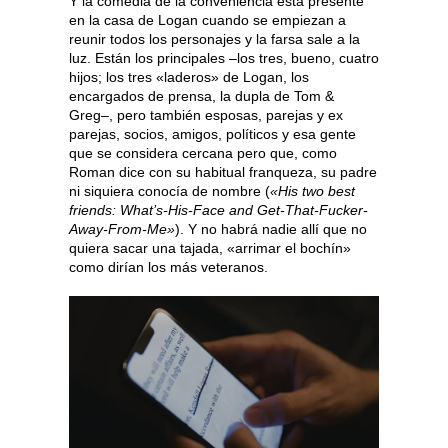
Y la comedia de la conveniencia está presente
en la casa de Logan cuando se empiezan a
reunir todos los personajes y la farsa sale a la
luz. Están los principales –los tres, bueno, cuatro
hijos; los tres «laderos» de Logan, los
encargados de prensa, la dupla de Tom &
Greg–, pero también esposas, parejas y ex
parejas, socios, amigos, políticos y esa gente
que se considera cercana pero que, como
Roman dice con su habitual franqueza, su padre
ni siquiera conocía de nombre (
«His two best
friends: What’s-His-Face and Get-That-Fucker-
Away-From-Me»
). Y no habrá nadie allí que no
quiera sacar una tajada, «arrimar el bochín»
como dirían los más veteranos.