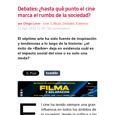
Debates: ¿hasta qué punto el cine
marca el rumbo de la sociedad?
por
Diego Lerer
-
cine
,
Críticas
,
Debates
,
Estrenos
22 Ago, 2023 12:46 |
Sin comentarios
El séptimo arte ha sido fuente de inspiración
y tendencias a lo largo de la historia: ¿el
éxito de «Barbie» deja en evidencia cuál es
el impacto social del cine o es solo una
moda?
E
l cine ha tenido siempre una gran
influencia en todos los ámbitos de
la sociedad, desde la política a las