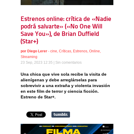
Estrenos online: crítica de «Nadie
podrá salvarte» («No One Will
Save You»), de Brian Duffield
(Star+)
por
Diego Lerer
-
cine
,
Críticas
,
Estrenos
,
Online
,
Streaming
23 Sep, 2023 12:35 |
Sin comentarios
Una chica que vive sola recibe la visita de
alienígenas y debe arreglárselas para
sobrevivir a una extraña y violenta invasión
en este film de terror y ciencia ficción.
Estreno de Star+.