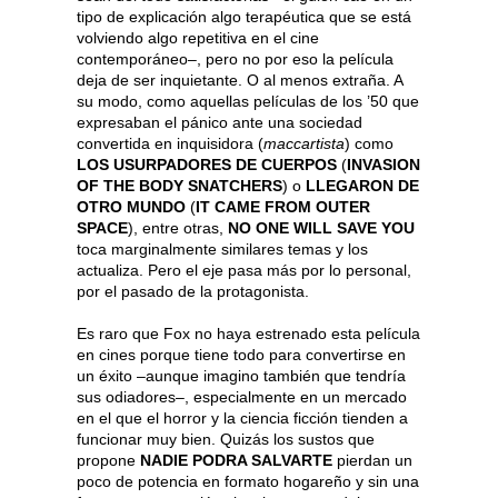
tipo de explicación algo terapéutica que se está
volviendo algo repetitiva en el cine
contemporáneo–, pero no por eso la película
deja de ser inquietante. O al menos extraña. A
su modo, como aquellas películas de los ’50 que
expresaban el pánico ante una sociedad
convertida en inquisidora (
maccartista
) como
LOS USURPADORES DE CUERPOS
(
INVASION
OF THE BODY SNATCHERS
) o
LLEGARON DE
OTRO MUNDO
(
IT CAME FROM OUTER
SPACE
), entre otras,
NO ONE WILL SAVE YOU
toca marginalmente similares temas y los
actualiza. Pero el eje pasa más por lo personal,
por el pasado de la protagonista.
Es raro que Fox no haya estrenado esta película
en cines porque tiene todo para convertirse en
un éxito –aunque imagino también que tendría
sus odiadores–, especialmente en un mercado
en el que el horror y la ciencia ficción tienden a
funcionar muy bien. Quizás los sustos que
propone
NADIE PODRA SALVARTE
pierdan un
poco de potencia en formato hogareño y sin una