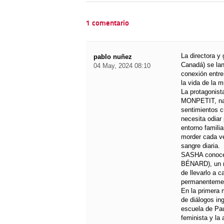
1 comentario
La directora 
pablo nuñez
Canadá) se lan
04 May, 2024 08:10
conexión entre
la vida de la 
La protagonis
MONPETIT, nac
sentimientos c
necesita odiar
entorno famili
morder cada ve
sangre diaria.
SASHA conocer
BÉNARD), un mu
de llevarlo a 
permanentemen
En la primera 
de diálogos ing
escuela de Pa
feminista y la