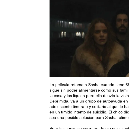
La película retoma a Sasha cuando tiene 6
sigue sin poder alimentarse como sus famili
la casa y los liquida pero ella desvía la vi
Deprimida, va a un grupo de autoayuda en e
adolescente timorato y solitario al que le 
en un tímido intento de suicidio. El chico 
sea una posible solución para Sasha: alime
Pero las cosas se correrán de eje por asun