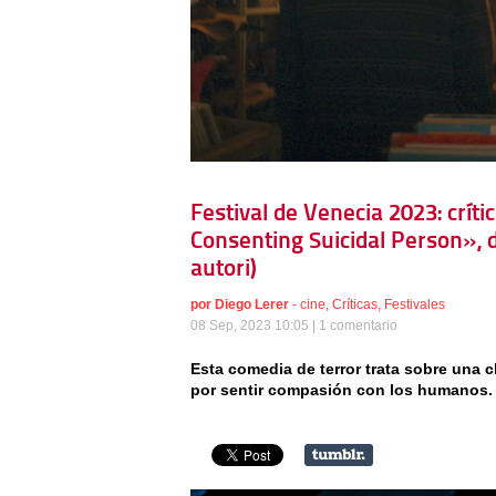
Festival de Venecia 2023: crí
Consenting Suicidal Person», d
autori)
por
Diego Lerer
-
cine
,
Críticas
,
Festivales
08 Sep, 2023 10:05 |
1 comentario
Esta comedia de terror trata sobre una 
por sentir compasión con los humanos. 