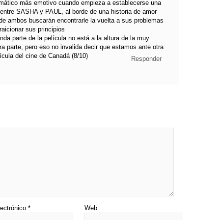
ramático más emotivo cuando empieza a establecerse una
e entre SASHA y PAUL, al borde de una historia de amor
de ambos buscarán encontrarle la vuelta a sus problemas
traicionar sus principios
nda parte de la película no está a la altura de la muy
ra parte, pero eso no invalida decir que estamos ante otra
cula del cine de Canadá (8/10)
Responder
lectrónico
*
Web