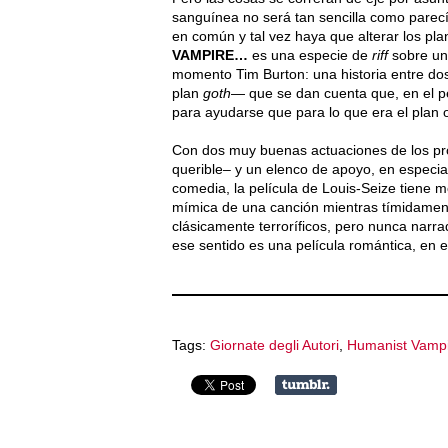
sanguínea no será tan sencilla como parec
en común y tal vez haya que alterar los pla
VAMPIRE…
es una especie de
riff
sobre un 
momento Tim Burton: una historia entre dos
plan
goth
— que se dan cuenta que, en el pe
para ayudarse que para lo que era el plan o
Con dos muy buenas actuaciones de los pro
querible– y un elenco de apoyo, en especial 
comedia, la película de Louis-Seize tiene
mímica de una canción mientras tímidament
clásicamente terroríficos, pero nunca nar
ese sentido es una película romántica, en e
Tags:
Giornate degli Autori
,
Humanist Vampi