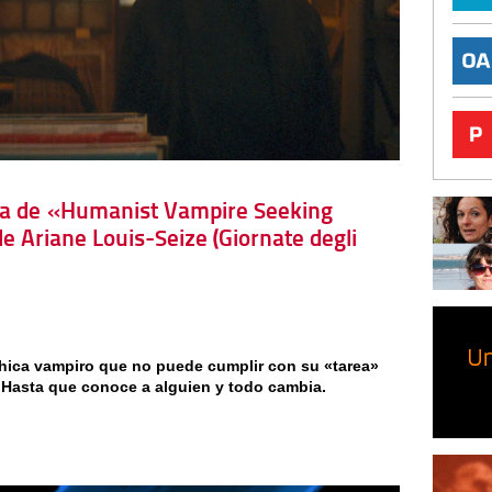
tica de «Humanist Vampire Seeking
e Ariane Louis-Seize (Giornate degli
chica vampiro que no puede cumplir con su «tarea»
Hasta que conoce a alguien y todo cambia.