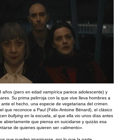
8 años (pero en edad vampírica parece adolescente) y
ares. Su prima pelirroja con la que vive lleva hombres a
sta ante el hecho, una especie de vegetariana del crimen.
l que reconoce a Paul (Félix-Antoine Bénard), el clásico
hacen
bullying
en la escuela, al que ella vio unos días antes
dice abiertamente que piensa en suicidarse y quizás esa
ntarse de quienes quieren ser «alimento».
tos que pueden imaginarse, por lo que la parte