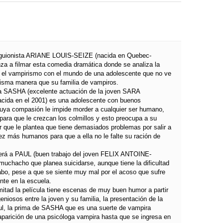
y guionista ARIANE LOUIS-SEIZE (nacida en Quebec-
za a filmar esta comedia dramática donde se analiza la
 el vampirismo con el mundo de una adolescente que no ve
misma manera que su familia de vampiros.
ta SASHA (excelente actuación de la joven SARA
ida en el 2001) es una adolescente con buenos
uya compasión le impide morder a cualquier ser humano,
 para que le crezcan los colmillos y esto preocupa a su
ar que le plantea que tiene demasiados problemas por salir a
z más humanos para que a ella no le falte su ración de
á a PAUL (buen trabajo del joven FELIX ANTOINE-
chacho que planea suicidarse, aunque tiene la dificultad
cabo, pese a que se siente muy mal por el acoso que sufre
te en la escuela.
mitad la película tiene escenas de muy buen humor a partir
eniosos entre la joven y su familia, la presentación de la
ul, la prima de SASHA que es una suerte de vampira
 aparición de una psicóloga vampira hasta que se ingresa en