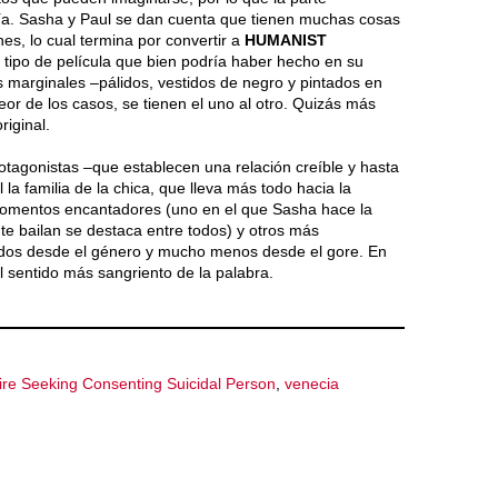
ía. Sasha y Paul se dan cuenta que tienen muchas cosas
nes, lo cual termina por convertir a
HUMANIST
tipo de película que bien podría haber hecho en su
 marginales –pálidos, vestidos de negro y pintados en
or de los casos, se tienen el uno al otro. Quizás más
riginal.
tagonistas –que establecen una relación creíble y hasta
la familia de la chica, que lleva más todo hacia la
 momentos encantadores (uno en el que Sasha hace la
e bailan se destaca entre todos) y otros más
rados desde el género y mucho menos desde el gore. En
l sentido más sangriento de la palabra.
re Seeking Consenting Suicidal Person
,
venecia