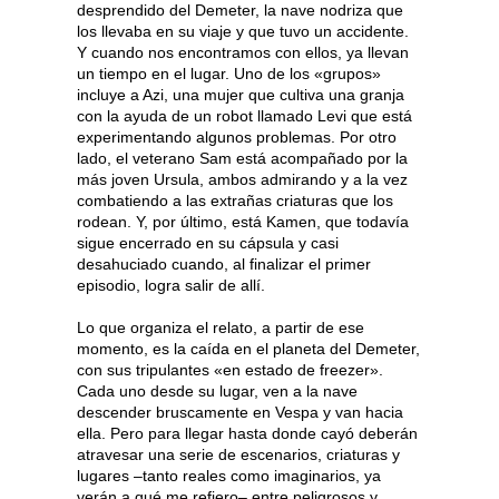
desprendido del Demeter, la nave nodriza que
los llevaba en su viaje y que tuvo un accidente.
Y cuando nos encontramos con ellos, ya llevan
un tiempo en el lugar. Uno de los «grupos»
incluye a Azi, una mujer que cultiva una granja
con la ayuda de un robot llamado Levi que está
experimentando algunos problemas. Por otro
lado, el veterano Sam está acompañado por la
más joven Ursula, ambos admirando y a la vez
combatiendo a las extrañas criaturas que los
rodean. Y, por último, está Kamen, que todavía
sigue encerrado en su cápsula y casi
desahuciado cuando, al finalizar el primer
episodio, logra salir de allí.
Lo que organiza el relato, a partir de ese
momento, es la caída en el planeta del Demeter,
con sus tripulantes «en estado de freezer».
Cada uno desde su lugar, ven a la nave
descender bruscamente en Vespa y van hacia
ella. Pero para llegar hasta donde cayó deberán
atravesar una serie de escenarios, criaturas y
lugares –tanto reales como imaginarios, ya
verán a qué me refiero– entre peligrosos y