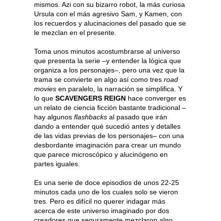
mismos. Azi con su bizarro robot, la más curiosa
Ursula con el más agresivo Sam, y Kamen, con
los recuerdos y alucinaciones del pasado que se
le mezclan en el presente.
Toma unos minutos acostumbrarse al universo
que presenta la serie –y entender la lógica que
organiza a los personajes–, pero una vez que la
trama se convierte en algo así como tres
road
movies
en paralelo, la narración se simplifica. Y
lo que
SCAVENGERS REIGN
hace converger es
un relato de ciencia ficción bastante tradicional –
hay algunos
flashbacks
al pasado que irán
dando a entender qué sucedió antes y detalles
de las vidas previas de los personajes– con una
desbordante imaginación para crear un mundo
que parece microscópico y alucinógeno en
partes iguales.
Es una serie de doce episodios de unos 22-25
minutos cada uno de los cuales solo se vieron
tres. Pero es difícil no querer indagar más
acerca de este universo imaginado por dos
creadores que seguramente mezclaron algo