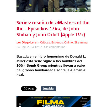
Series: reseña de «Masters of the
Air – Episodios 1/4», de John
Shiban y John Orloff (Apple TV+)
por
Diego Lerer
-
Críticas
,
Estrenos
,
Online
,
Streaming
24 Ene, 2024 12:37 |
Sin comentarios
Basada en el libro homónimo de Donald L.
Miller esta serie sigue a los hombres del
100th Bomb Group mientras llevan a cabo
peligrosos bombardeos sobre la Alemania
nazi.