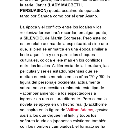
la serie. Jarvis (
LADY MACBETH,
PERSUASION
) queda usualmente opacado
tanto por Sanada como por el gran Asano.
La época y el conflicto entre los locales y los
«colonizadores» hará recordar, en algún punto,
a
SILENCIO
, de Martin Scorsese. Pero este no
es un relato acerca de la espiritualidad sino uno
que, si bien se enmarca en una época similar a
la de aquel film y con parecidos choques
culturales, coloca el eje más en los conflictos
entre los locales. A diferencia de la literatura, las
películas y series estadounidenses que se
metían en estos mundos en los años ’70 y ’80, la
figura del personaje occidental actualmente
sobra, no se necesitan realmente este tipo de
«acompañamiento» a los espectadores a
ingresar en una cultura diferente. Pero como la
novela se apoya en un hecho real (Blackthorne
se inspira en la figura de
William Adams
,
spoiler
alert
a los que cliqueen el link, y todos los
señores feudales japoneses existieron también
con los nombres cambiados), el formato se ha