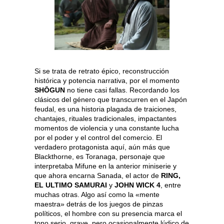
Si se trata de retrato épico, reconstrucción
histórica y potencia narrativa, por el momento
SHŌGUN
no tiene casi fallas. Recordando los
clásicos del género que transcurren en el Japón
feudal, es una historia plagada de traiciones,
chantajes, rituales tradicionales, impactantes
momentos de violencia y una constante lucha
por el poder y el control del comercio. El
verdadero protagonista aquí, aún más que
Blackthorne, es Toranaga, personaje que
interpretaba Mifune en la anterior miniserie y
que ahora encarna Sanada, el actor de
RING,
EL ULTIMO SAMURAI
y
JOHN WICK 4
, entre
muchas otras. Algo así como la «mente
maestra» detrás de los juegos de pinzas
políticos, el hombre con su presencia marca el
tono serio, grave, pero ocasionalmente lúdico de