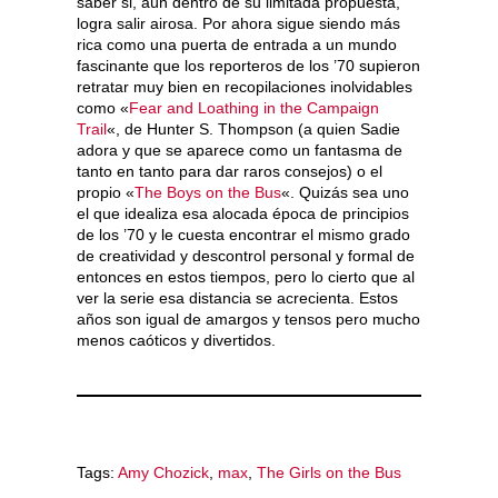
saber si, aún dentro de su limitada propuesta,
logra salir airosa. Por ahora sigue siendo más
rica como una puerta de entrada a un mundo
fascinante que los reporteros de los ’70 supieron
retratar muy bien en recopilaciones inolvidables
como «
Fear and Loathing in the Campaign
Trail
«, de Hunter S. Thompson (a quien Sadie
adora y que se aparece como un fantasma de
tanto en tanto para dar raros consejos) o el
propio «
The Boys on the Bus
«. Quizás sea uno
el que idealiza esa alocada época de principios
de los ’70 y le cuesta encontrar el mismo grado
de creatividad y descontrol personal y formal de
entonces en estos tiempos, pero lo cierto que al
ver la serie esa distancia se acrecienta. Estos
años son igual de amargos y tensos pero mucho
menos caóticos y divertidos.
Tags:
Amy Chozick
,
max
,
The Girls on the Bus