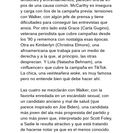
pos de una causa común. McCarthy es insegura
y carga con líos de la campaña previa: tensiones
con Walker, con algún jefe de prensa y tiene
dificultades para conseguir las entrevistas que
ansía. Por otro lado está Grace (Carla Gugino),
veterana periodista que cubre campañas desde
los ’90 y rememora con nostalgia esas épocas.
Otra es Kimberlyn (Christina Elmore), una
afroamericana que trabaja para un medio de
derecha y a la que, al principio, las otras
desprecian. Y Lola (Natasha Behnam), una
«influencer» que cubre la campaña en TikTok.
La chica, una
veinteañera woke
, es muy famosa
pero no entiende bien qué debe hacer ahí.
Las cuatro se mezclarán con Walker, con la
favorita enredada en un escándalo sexual, con
un candidato anciano y mal de salud (que
parece inspirado en Joe Biden), una candidata
más joven del ala más progresista del partido y
uno más joven que, interpretado por Scott Foley,
a Sadie le resulta atractivo y que está tratando
de hacerse notar ya que es el menos conocido.