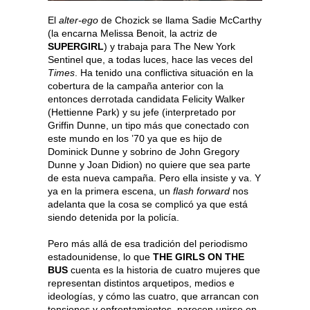
El
alter-ego
de Chozick se llama Sadie McCarthy
(la encarna Melissa Benoit, la actriz de
SUPERGIRL
) y trabaja para The New York
Sentinel que, a todas luces, hace las veces del
Times
. Ha tenido una conflictiva situación en la
cobertura de la campaña anterior con la
entonces derrotada candidata Felicity Walker
(Hettienne Park) y su jefe (interpretado por
Griffin Dunne, un tipo más que conectado con
este mundo en los ’70 ya que es hijo de
Dominick Dunne y sobrino de John Gregory
Dunne y Joan Didion) no quiere que sea parte
de esta nueva campaña. Pero ella insiste y va. Y
ya en la primera escena, un
flash forward
nos
adelanta que la cosa se complicó ya que está
siendo detenida por la policía.
Pero más allá de esa tradición del periodismo
estadounidense, lo que
THE GIRLS ON THE
BUS
cuenta es la historia de cuatro mujeres que
representan distintos arquetipos, medios e
ideologías, y cómo las cuatro, que arrancan con
tensiones y enfrentamientos, parecen unirse en