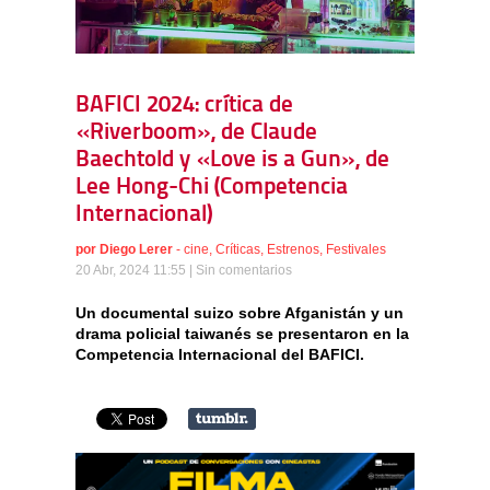
BAFICI 2024: crítica de
«Riverboom», de Claude
Baechtold y «Love is a Gun», de
Lee Hong-Chi (Competencia
Internacional)
por
Diego Lerer
-
cine
,
Críticas
,
Estrenos
,
Festivales
20 Abr, 2024 11:55 |
Sin comentarios
Un documental suizo sobre Afganistán y un
drama policial taiwanés se presentaron en la
Competencia Internacional del BAFICI.