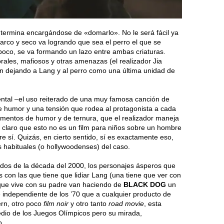
 termina encargándose de «domarlo». No le será fácil ya
parco y seco va logrando que sea el perro el que se
 poco, se va formando un lazo entre ambas criaturas.
rales, mafiosos y otras amenazas (el realizador Jia
n dejando a Lang y al perro como una última unidad de
ntal –el uso reiterado de una muy famosa canción de
e humor y una tensión que rodea al protagonista a cada
mentos de humor y de ternura, que el realizador maneja
claro que esto no es un film para niños sobre un hombre
tre sí. Quizás, en cierto sentido, sí es exactamente eso,
s habituales (o hollywoodenses) del caso.
dos de la década del 2000, los personajes ásperos que
 con las que tiene que lidiar Lang (una tiene que ver con
a que vive con su padre van haciendo de
BLACK DOG
un
ne independiente de los ’70 que a cualquier producto de
ern, otro poco
film noir
y otro tanto
road movie
, esta
medio de los Juegos Olímpicos pero su mirada,
o.