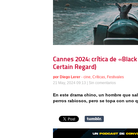
Cannes 2024: crítica de «Blac
Certain Regard)
por
Diego Lerer
-
cine
,
Críticas
,
Festivales
21 May, 2024 09:13 |
Sin comentarios
En este drama chino, un hombre que sale 
perros rabiosos, pero se topa con uno 