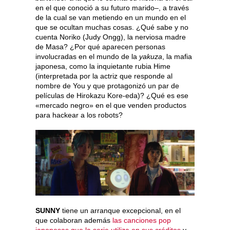
en el que conoció a su futuro marido–, a través
de la cual se van metiendo en un mundo en el
que se ocultan muchas cosas. ¿Qué sabe y no
cuenta Noriko (Judy Ongg), la nerviosa madre
de Masa? ¿Por qué aparecen personas
involucradas en el mundo de la
yakuza
, la mafia
japonesa, como la inquietante rubia Hime
(interpretada por la actriz que responde al
nombre de You y que protagonizó un par de
películas de Hirokazu Kore-eda)? ¿Qué es ese
«mercado negro» en el que venden productos
para hackear a los robots?
SUNNY
tiene un arranque excepcional, en el
que colaboran además
las canciones pop
japonesas que la serie utiliza en sus créditos
y