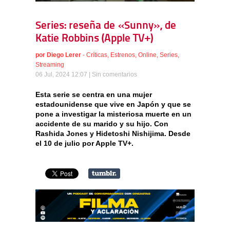
Series: reseña de «Sunny», de
Katie Robbins (Apple TV+)
por
Diego Lerer
-
Críticas
,
Estrenos
,
Online
,
Series
,
Streaming
06 Jul, 2024 12:07 |
Sin comentarios
Esta serie se centra en una mujer
estadounidense que vive en Japón y que se
pone a investigar la misteriosa muerte en un
accidente de su marido y su hijo. Con
Rashida Jones y Hidetoshi Nishijima. Desde
el 10 de julio por Apple TV+.