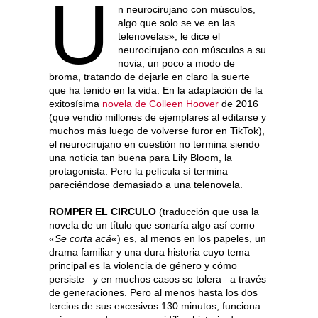
U
n neurocirujano con músculos,
algo que solo se ve en las
telenovelas», le dice el
neurocirujano con músculos a su
novia, un poco a modo de
broma, tratando de dejarle en claro la suerte
que ha tenido en la vida. En la adaptación de la
exitosísima
novela de Colleen Hoover
de 2016
(que vendió millones de ejemplares al editarse y
muchos más luego de volverse furor en TikTok),
el neurocirujano en cuestión no termina siendo
una noticia tan buena para Lily Bloom, la
protagonista. Pero la película sí termina
pareciéndose demasiado a una telenovela.
ROMPER EL CIRCULO
(traducción que usa la
novela de un título que sonaría algo así como
«
Se corta acá
«) es, al menos en los papeles, un
drama familiar y una dura historia cuyo tema
principal es la violencia de género y cómo
persiste –y en muchos casos se tolera– a través
de generaciones. Pero al menos hasta los dos
tercios de sus excesivos 130 minutos, funciona