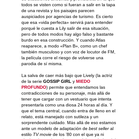
todos se visten como si fueran a salir en la tapa
de una revista y los paisajes parecen
auspiciados por agencias de turismo. Es cierto
que esa «vida perfecta» servirá para entender
porqué le cuesta a Lily salir de esa situación,
pero de todos modos hay algo falso y bastante
burdo en esa construcción. Y cuando Atlas
reaparece, a modo «Plan B», como un chef
también musculoso y con voz de locutor de FM,
la película corre el riesgo de volverse una
parodia de sí misma.
La salva de caer más bajo que Lively (la actriz
de la serie
GOSSIP GIRL
y
MIEDO
PROFUNDO
) permite que entendamos las
contradicciones de su personaje, más allá de
tener que cargar con un vestuario que intenta
presentarla como una diosa 24 horas al día. Y
que el tema central, cuando entra de lleno en el
relato, está manejado con sutileza y un
sorprendente cuidado. Más allá de eso estamos
ante un modelo de adaptación de
best seller
al
estilo
TV movie
de los ’80 con el que ya ni