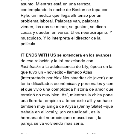
asunto. Mientras está en una terraza
contemplando la noche de Boston se topa con
Ryle, un médico que llega allí tenso por un
problema laboral. Palabras van, palabras
vienen, los dos se miran, se gustan, se dicen
cosas y quedan en verse. El es neurocirujano. Y
musculoso. Y lo interpreta el director de la
película.
IT ENDS WITH US
se extenderá en los avances
de esa relación y la irá mezclando con
flashbacks
a la adolescencia de Lily, época en la
que tuvo un «noviecito» llamado Atlas
(interpretado por Alex Neustaedter de joven) que
tenía dificultades económicas y personales y con
el que vivió una complicada historia de amor que
terminó no muy bien. Así, mientras la chica pone
una florería, empieza a tener éxito allí y se hace
también muy amiga de Allysa (Jenny Slate) –que
trabaja en el local y, ¡oh casualidad!, es la
hermana del neurocirujano musculoso–, la
pareja se va volviendo más seria.