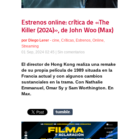
Estrenos online: crítica de «The
Killer (2024)», de John Woo (Max)
por
Diego Lerer
-
cine
,
Críticas
,
Estrenos
,
Online
,
Streaming
01 Sep, 2024 02:45 |
Sin comentarios
El director de Hong Kong realiza una remake
de su propia película de 1989 situada en la
Francia actual y con algunos cambios
sustanciales en la trama. Con Nathalie
Emmanuel, Omar Sy y Sam Worthington. En
Max.