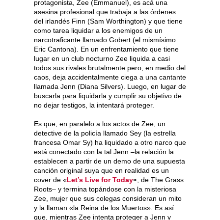
protagonista, Zee (Emmanuel), es acá una
asesina profesional que trabaja a las órdenes
del irlandés Finn (Sam Worthington) y que tiene
como tarea liquidar a los enemigos de un
narcotraficante llamado Gobert (el mismísimo
Eric Cantona). En un enfrentamiento que tiene
lugar en un club nocturno Zee liquida a casi
todos sus rivales brutalmente pero, en medio del
caos, deja accidentalmente ciega a una cantante
llamada Jenn (Diana Silvers). Luego, en lugar de
buscarla para liquidarla y cumplir su objetivo de
no dejar testigos, la intentará proteger.
Es que, en paralelo a los actos de Zee, un
detective de la policía llamado Sey (la estrella
francesa Omar Sy) ha liquidado a otro narco que
está conectado con la tal Jenn –la relación la
establecen a partir de un demo de una supuesta
canción original suya que en realidad es un
cover de «
Let’s Live for Today
«
, de The Grass
Roots– y termina topándose con la misteriosa
Zee, mujer que sus colegas consideran un mito
y la llaman «la Reina de los Muertos». Es así
que, mientras Zee intenta proteger a Jenn y