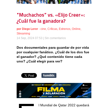
“Muchachos” vs. «Elijo Creer»:
¿Cuál fue la ganadora?
por
Diego Lerer
-
cine
,
Críticas
,
Estrenos
,
Online
,
Streaming
14 Sep, 2024 07:53 |
Sin comentarios
Dos documentales para guardar de por vida
por cualquier fanático. ¿Cuál de los dos fue
el ganador? ¿Qué contenido tiene cada
uno? ¿Cuál elegir para ver?
l Mundial de Qatar 2022 quedará