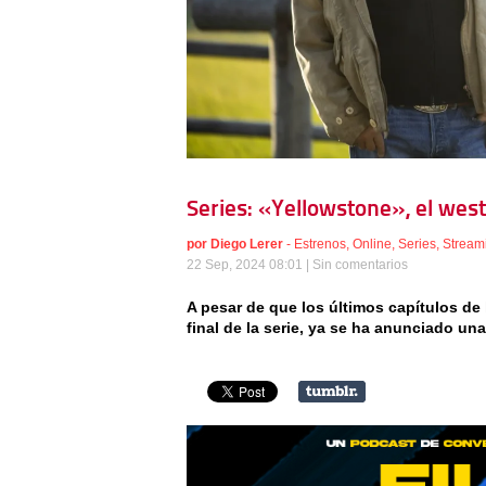
Series: «Yellowstone», el wes
por
Diego Lerer
-
Estrenos
,
Online
,
Series
,
Stream
22 Sep, 2024 08:01 |
Sin comentarios
A pesar de que los últimos capítulos d
final de la serie, ya se ha anunciado un