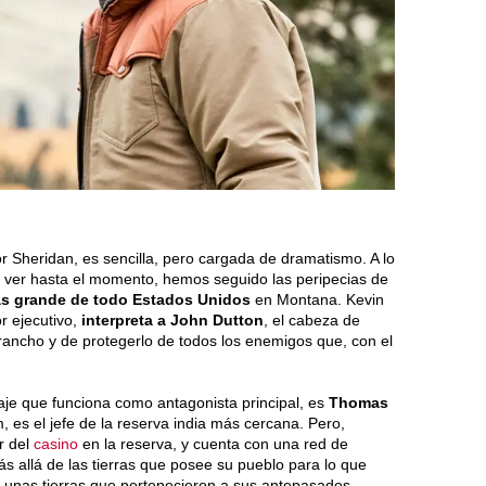
or Sheridan, es sencilla, pero cargada de dramatismo. A lo
 ver hasta el momento, hemos seguido las peripecias de
ás grande de todo Estados Unidos
en Montana. Kevin
r ejecutivo,
interpreta a John Dutton
, el cabeza de
l rancho y de protegerlo de todos los enemigos que, con el
aje que funciona como antagonista principal, es
Thomas
, es el jefe de la reserva india más cercana. Pero,
r del
casino
en la reserva, y cuenta con una red de
s allá de las tierras que posee su pueblo para lo que
 unas tierras que pertenecieron a sus antepasados.