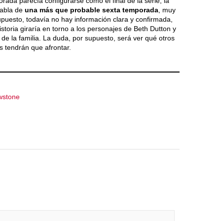
ada parecía configurarse como el final de la serie, la
habla de
una más que probable sexta temporada
, muy
puesto, todavía no hay información clara y confirmada,
storia giraría en torno a los personajes de Beth Dutton y
de la familia. La duda, por supuesto, será ver qué otros
 tendrán que afrontar.
wstone