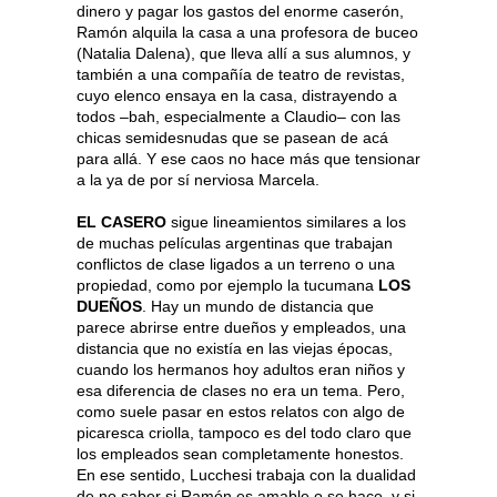
dinero y pagar los gastos del enorme caserón,
Ramón alquila la casa a una profesora de buceo
(Natalia Dalena), que lleva allí a sus alumnos, y
también a una compañía de teatro de revistas,
cuyo elenco ensaya en la casa, distrayendo a
todos –bah, especialmente a Claudio– con las
chicas semidesnudas que se pasean de acá
para allá. Y ese caos no hace más que tensionar
a la ya de por sí nerviosa Marcela.
EL CASERO
sigue lineamientos similares a los
de muchas películas argentinas que trabajan
conflictos de clase ligados a un terreno o una
propiedad, como por ejemplo la tucumana
LOS
DUEÑOS
. Hay un mundo de distancia que
parece abrirse entre dueños y empleados, una
distancia que no existía en las viejas épocas,
cuando los hermanos hoy adultos eran niños y
esa diferencia de clases no era un tema. Pero,
como suele pasar en estos relatos con algo de
picaresca criolla, tampoco es del todo claro que
los empleados sean completamente honestos.
En ese sentido, Lucchesi trabaja con la dualidad
de no saber si Ramón es amable o se hace, y si