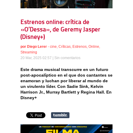
Estrenos online: crítica de
«O’Dessa», de Geremy Jasper
(Disney+)
por
Diego Lerer
-
cine
,
Críticas
,
Estrenos
,
Online
,
Streaming
20 Mar, 2025 02:57 |
Sin comentarios
Este drama musical transcurre en un futuro
post-apocalíptico en el que dos cantantes se
enamoran y luchan por liberar al mundo de
un virulento líder. Con Sadie Sink, Kelvin
Harrison Jr., Murray Bartlett y Regina Hall. En
Disney+