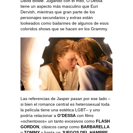
David Bowie. Jugando con el mito, O’Dessa
tiene un aspecto más masculino que Euri
Dervish, mientras que gran parte de los
personajes secundarios y extras están
lookeados como bailarines de algunos de esos
coloridos shows que se hacen en los Grammy.
Las referencias de Jasper pasan por ese lado –
si bien el romance central es heterosexual toda
la película tiene una estética LGBT– y uno
podría relacionar a
O’DESSA
con films
«ochentosos» un tanto excesivos como
FLASH
GORDON
, clásicos
camp
como
BARBARELLA
o
TOMMY
y hasta un
JUEGOS DEL HAMBRE