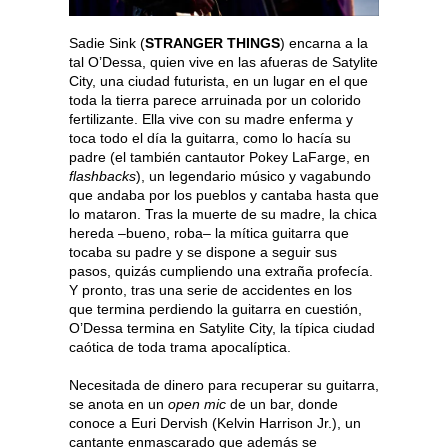
Sadie Sink (
STRANGER THINGS
) encarna a la
tal O’Dessa, quien vive en las afueras de Satylite
City, una ciudad futurista, en un lugar en el que
toda la tierra parece arruinada por un colorido
fertilizante. Ella vive con su madre enferma y
toca todo el día la guitarra, como lo hacía su
padre (el también cantautor Pokey LaFarge, en
flashbacks
), un legendario músico y vagabundo
que andaba por los pueblos y cantaba hasta que
lo mataron. Tras la muerte de su madre, la chica
hereda –bueno, roba– la mítica guitarra que
tocaba su padre y se dispone a seguir sus
pasos, quizás cumpliendo una extraña profecía.
Y pronto, tras una serie de accidentes en los
que termina perdiendo la guitarra en cuestión,
O’Dessa termina en Satylite City, la típica ciudad
caótica de toda trama apocalíptica.
Necesitada de dinero para recuperar su guitarra,
se anota en un
open mic
de un bar, donde
conoce a Euri Dervish (Kelvin Harrison Jr.), un
cantante enmascarado que además se