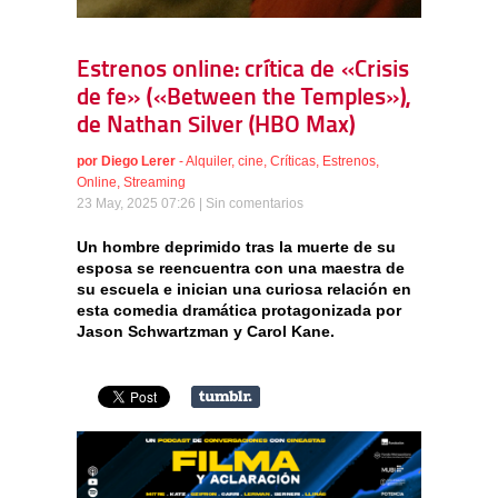
Estrenos online: crítica de «Crisis
de fe» («Between the Temples»),
de Nathan Silver (HBO Max)
por
Diego Lerer
-
Alquiler
,
cine
,
Críticas
,
Estrenos
,
Online
,
Streaming
23 May, 2025 07:26 |
Sin comentarios
Un hombre deprimido tras la muerte de su
esposa se reencuentra con una maestra de
su escuela e inician una curiosa relación en
esta comedia dramática protagonizada por
Jason Schwartzman y Carol Kane.