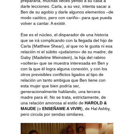
prepararla, muchas veces yendo a su casa a
darle lecciones. Carla, a su vez, intenta sacar a
Ben de su agobio y darle algunos elementos –de
modo caótico, pero con cariño– para que pueda
volver a cantar. A existir.
Ese es el núcleo, el disparador de una historia
que se irá complicando con la llegada del hijo de
Carla (Matthew Shear), al que no le gusta ni esa
relación ni el súbito «judaísmo» de su madre; de
Gaby (Madeline Weinstein), la hija del rabino
«soltera» que se muestra interesada en Ben y
con la que él logra alguna conexión, y con los
otros previsibles conflictos ligados al tipo de
relación un tanto ambigua que Ben tiene con
esta mujer que bien podría ser,
generacionalmente hablando, una tercera
madre para él. No se trata, estrictamente, de
una relación amorosa al estilo de
HAROLD &
MAUDE
(o
ENSEÑAME A VIVIR
), de Hal Ashby,
pero circula por sendas similares.