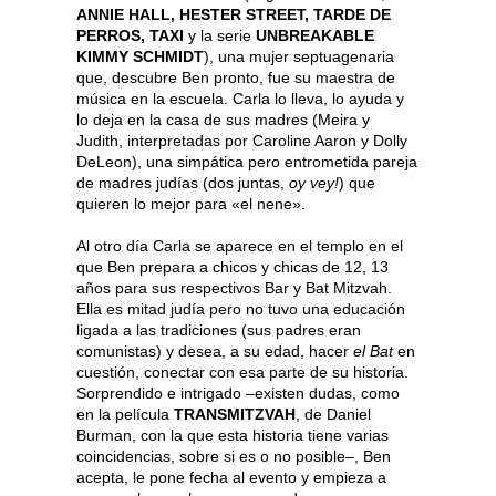
ANNIE HALL, HESTER STREET, TARDE DE
PERROS, TAXI
y la serie
UNBREAKABLE
KIMMY SCHMIDT
), una mujer septuagenaria
que, descubre Ben pronto, fue su maestra de
música en la escuela. Carla lo lleva, lo ayuda y
lo deja en la casa de sus madres (Meira y
Judith, interpretadas por Caroline Aaron y Dolly
DeLeon), una simpática pero entrometida pareja
de madres judías (dos juntas,
oy vey!
) que
quieren lo mejor para «el nene».
Al otro día Carla se aparece en el templo en el
que Ben prepara a chicos y chicas de 12, 13
años para sus respectivos Bar y Bat Mitzvah.
Ella es mitad judía pero no tuvo una educación
ligada a las tradiciones (sus padres eran
comunistas) y desea, a su edad, hacer
el Bat
en
cuestión, conectar con esa parte de su historia.
Sorprendido e intrigado –existen dudas, como
en la película
TRANSMITZVAH
, de Daniel
Burman, con la que esta historia tiene varias
coincidencias, sobre si es o no posible–, Ben
acepta, le pone fecha al evento y empieza a