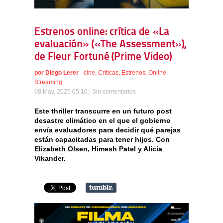
Estrenos online: crítica de «La
evaluación» («The Assessment»),
de Fleur Fortuné (Prime Video)
por
Diego Lerer
-
cine
,
Críticas
,
Estrenos
,
Online
,
Streaming
08 May, 2025 05:10 |
Sin comentarios
Este thriller transcurre en un futuro post
desastre climático en el que el gobierno
envía evaluadores para decidir qué parejas
están capacitadas para tener hijos. Con
Elizabeth Olsen, Himesh Patel y Alicia
Vikander.