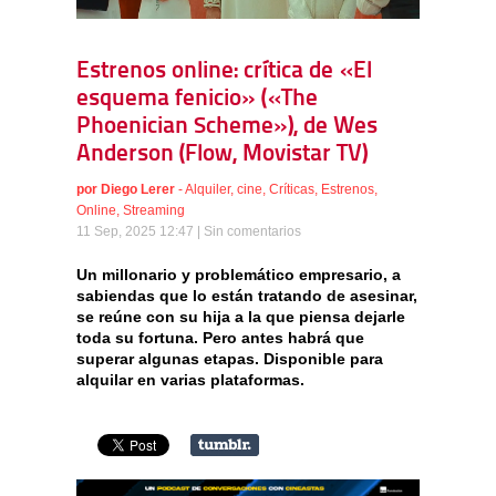
Estrenos online: crítica de «El
esquema fenicio» («The
Phoenician Scheme»), de Wes
Anderson (Flow, Movistar TV)
por
Diego Lerer
-
Alquiler
,
cine
,
Críticas
,
Estrenos
,
Online
,
Streaming
11 Sep, 2025 12:47 |
Sin comentarios
Un millonario y problemático empresario, a
sabiendas que lo están tratando de asesinar,
se reúne con su hija a la que piensa dejarle
toda su fortuna. Pero antes habrá que
superar algunas etapas. Disponible para
alquilar en varias plataformas.