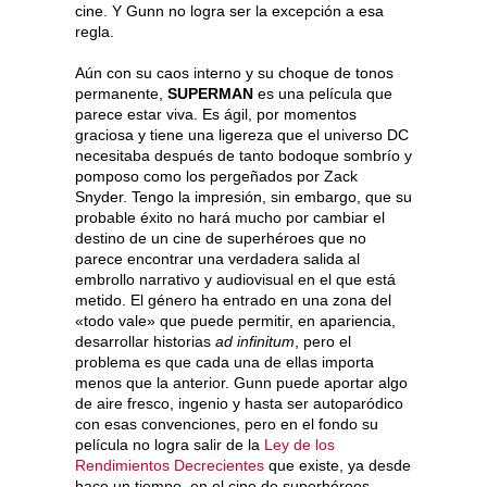
cine. Y Gunn no logra ser la excepción a esa
regla.
Aún con su caos interno y su choque de tonos
permanente,
SUPERMAN
es una película que
parece estar viva. Es ágil, por momentos
graciosa y tiene una ligereza que el universo DC
necesitaba después de tanto bodoque sombrío y
pomposo como los pergeñados por Zack
Snyder. Tengo la impresión, sin embargo, que su
probable éxito no hará mucho por cambiar el
destino de un cine de superhéroes que no
parece encontrar una verdadera salida al
embrollo narrativo y audiovisual en el que está
metido. El género ha entrado en una zona del
«todo vale» que puede permitir, en apariencia,
desarrollar historias
ad infinitum
, pero el
problema es que cada una de ellas importa
menos que la anterior. Gunn puede aportar algo
de aire fresco, ingenio y hasta ser autoparódico
con esas convenciones, pero en el fondo su
película no logra salir de la
Ley de los
Rendimientos Decrecientes
que existe, ya desde
hace un tiempo, en el cine de superhéroes.