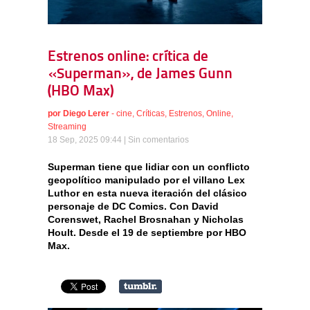
Estrenos online: crítica de
«Superman», de James Gunn
(HBO Max)
por
Diego Lerer
-
cine
,
Críticas
,
Estrenos
,
Online
,
Streaming
18 Sep, 2025 09:44 |
Sin comentarios
Superman tiene que lidiar con un conflicto
geopolítico manipulado por el villano Lex
Luthor en esta nueva iteración del clásico
personaje de DC Comics. Con David
Corenswet, Rachel Brosnahan y Nicholas
Hoult. Desde el 19 de septiembre por HBO
Max.