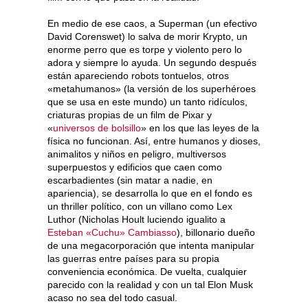
En medio de ese caos, a Superman (un efectivo
David Corenswet) lo salva de morir Krypto, un
enorme perro que es torpe y violento pero lo
adora y siempre lo ayuda. Un segundo después
están apareciendo robots tontuelos, otros
«metahumanos» (la versión de los superhéroes
que se usa en este mundo) un tanto ridículos,
criaturas propias de un film de Pixar y
«
universos de bolsillo
» en los que las leyes de la
física no funcionan. Así, entre humanos y dioses,
animalitos y niños en peligro, multiversos
superpuestos y edificios que caen como
escarbadientes (sin matar a nadie, en
apariencia), se desarrolla lo que en el fondo es
un thriller político, con un villano como Lex
Luthor (Nicholas Hoult luciendo igualito a
Esteban «Cuchu» Cambiasso
), billonario dueño
de una megacorporación que intenta manipular
las guerras entre países para su propia
conveniencia económica. De vuelta, cualquier
parecido con la realidad y con un tal Elon Musk
acaso no sea del todo casual.