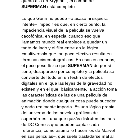
quedó allá en Krypton–, el combo de
SUPERMAN
está completo.
Lo que Gunn no puede –o acaso ni siquiera
intente– impedir es que, en cierto punto, la
impaciencia visual de la película se vuelva
cacofónica, en especial cuando eso que
llamamos mundo real empiece a quedar un
tanto de lado y el film entre en la lógica
«multiversal» que tan poco efectiva resulta en
términos cinematográficos. En esos escenarios,
el poco peso físico que
SUPERMAN
de por sí
tiene, desaparece por completo y la película se
convierte del todo en un festín de efectos
digitales en el que las leyes de la gravedad no
existen y en el que, básicamente, la acción toma
las características de las de una película de
animación donde cualquier cosa puede suceder
y nada realmente importa. Es una lógica propia
del universo de las novelas gráficas de
superhéroes –una que quizás disfruten los fans
de DC Comics que pueden captar cada
referencia, como asumo lo hacen los de Marvel
en sus películas–, que suele trasladarse mal al