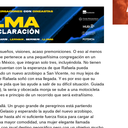
ne sueños, visiones, acaso premoniciones. O eso al menos
ue pertenece a una pequeñísima congregación en un
 México, que integran solo tres, incluyéndola. No tienen
o cuentan con la esperanza de que Rafaela pueda
do un nuevo arzobispo a San Vicente, no muy lejos de
ue Rafaela soñó con esa llegada. Y es por eso que su
le pida que las ayude a salir de su difícil situación. Guiada
á), la seria y obcecada monja se sube a una motocicleta
es e principio de un recorrido que será extrañísimo.
a allá. Un grupo grande de peregrinos está partiendo
 Gelasio y esperando la ayuda del nuevo arzobispo,
hasta ahí ni suficiente fuerza física para cargar al
cha mayor comodidad, una mujer elegante llamada
r con igual destino geográfico pero con un objetivo mucho