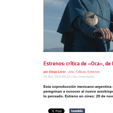
Estrenos: crítica de «Oca», de 
por
Diego Lerer
-
cine
,
Críticas
,
Estrenos
18 Nov, 2025 09:25 |
Sin comentarios
Esta coproducción mexicano-argentina 
peregrinan a conocer al nuevo arzobispo
lo pensado. Estreno en cines: 20 de no