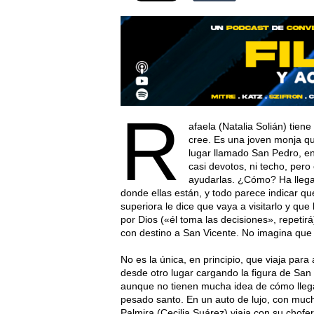
R
afaela (Natalia Solián) tie
cree. Es una joven monja q
lugar llamado San Pedro, en
casi devotos, ni techo, per
ayudarlas. ¿Cómo? Ha llega
donde ellas están, y todo parece indicar q
superiora le dice que vaya a visitarlo y que 
por Dios («él toma las decisiones», repetir
con destino a San Vicente. No imagina que 
No es la única, en principio, que viaja par
desde otro lugar cargando la figura de San
aunque no tienen mucha idea de cómo llegar 
pesado santo. En un auto de lujo, con mu
Palmira (Cecilia Suárez) viaja con su chofe