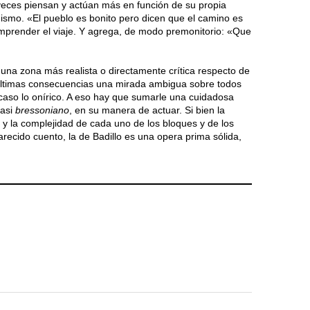
eces piensan y actúan más en función de su propia
uismo. «El pueblo es bonito pero dicen que el camino es
mprender el viaje. Y agrega, de modo premonitorio: «Que
una zona más realista o directamente crítica respecto de
últimas consecuencias una mirada ambigua sobre todos
acaso lo onírico. A eso hay que sumarle una cuidadosa
casi
bressoniano
, en su manera de actuar. Si bien la
rés y la complejidad de cada uno de los bloques y de los
arecido cuento, la de Badillo es una opera prima sólida,