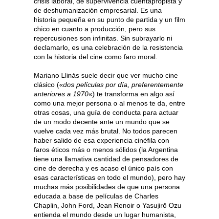
crisis laboral, de supervivencia cuentapropista y
de deshumanización empresarial. Es una
historia pequeña en su punto de partida y un film
chico en cuanto a producción, pero sus
repercusiones son infinitas. Sin subrayarlo ni
declamarlo, es una celebración de la resistencia
con la historia del cine como faro moral.
Mariano Llinás suele decir que ver mucho cine
clásico («
dos películas por día, preferentemente
anteriores a 1970
«) te transforma en algo así
como una mejor persona o al menos te da, entre
otras cosas, una guía de conducta para actuar
de un modo decente ante un mundo que se
vuelve cada vez más brutal. No todos parecen
haber salido de esa experiencia cinéfila con
faros éticos más o menos sólidos (la Argentina
tiene una llamativa cantidad de pensadores de
cine de derecha y es acaso el único país con
esas características en todo el mundo), pero hay
muchas más posibilidades de que una persona
educada a base de películas de Charles
Chaplin, John Ford, Jean Renoir o Yasujirō Ozu
entienda el mundo desde un lugar humanista,