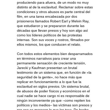
produciendo para afuera, de un modo no muy
distinto al de la esclavitud. Reclamar sobre estas
condiciones y otros abusos es parte central del
film, en una tarea encabezada por dos
prisioneros llamados Robert Earl y Melvin Ray,
que estudiaron y se prepararon durante las
décadas que llevan presos y hoy son algo así
como los líderes políticos de las protestas
internas. Son sus voces y rostros, filmados por
ellos mismos, los que conducen el relato.
Con todos estos elementos bien desparramados
en términos narrativos para crear una
permanente sensación de creciente tensión,
Jarecki y Kaufman presentan un brutal
testimonio de un sistema que, en función de «la
seguridad de la gente», no hace más que
replicar en funcionamiento a lo que fue la
esclavitud en siglos previos. Un sistema brutal,
de abusos de poder físicos y económicos en el
cual nadie se hace cargo ni es responsable de
ningún inconveniente ya que –como repiten los
políticos y los medios– las víctimas son presos y
por eso se merecen lo que les toca. De hecho,