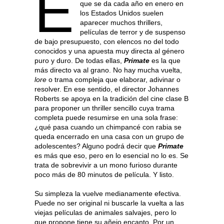
E
que se da cada año en enero en
los Estados Unidos suelen
aparecer muchos thrillers,
películas de terror y de suspenso
de bajo presupuesto, con elencos no del todo
conocidos y una apuesta muy directa al género
puro y duro. De todas ellas,
Primate
es la que
más directo va al grano. No hay mucha vuelta,
lore
o trama compleja que elaborar, adivinar o
resolver. En ese sentido, el director Johannes
Roberts se apoya en la tradición del cine clase B
para proponer un thriller sencillo cuya trama
completa puede resumirse en una sola frase:
¿qué pasa cuando un chimpancé con rabia se
queda encerrado en una casa con un grupo de
adolescentes? Alguno podrá decir que
Primate
es más que eso, pero en lo esencial no lo es. Se
trata de sobrevivir a un mono furioso durante
poco más de 80 minutos de película. Y listo.
Su simpleza la vuelve medianamente efectiva.
Puede no ser original ni buscarle la vuelta a las
viejas películas de animales salvajes, pero lo
que propone tiene su añejo encanto. Por un