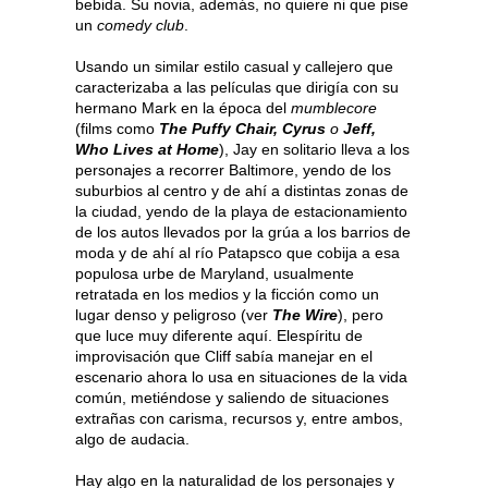
bebida. Su novia, además, no quiere ni que pise
un
comedy club
.
Usando un similar estilo casual y callejero que
caracterizaba a las películas que dirigía con su
hermano Mark en la época del
mumblecore
(films como
The Puffy Chair, Cyrus
o
Jeff,
Who Lives at Home
), Jay en solitario lleva a los
personajes a recorrer Baltimore, yendo de los
suburbios al centro y de ahí a distintas zonas de
la ciudad, yendo de la playa de estacionamiento
de los autos llevados por la grúa a los barrios de
moda y de ahí al río Patapsco que cobija a esa
populosa urbe de Maryland, usualmente
retratada en los medios y la ficción como un
lugar denso y peligroso (ver
The Wire
), pero
que luce muy diferente aquí. Elespíritu de
improvisación que Cliff sabía manejar en el
escenario ahora lo usa en situaciones de la vida
común, metiéndose y saliendo de situaciones
extrañas con carisma, recursos y, entre ambos,
algo de audacia.
Hay algo en la naturalidad de los personajes y