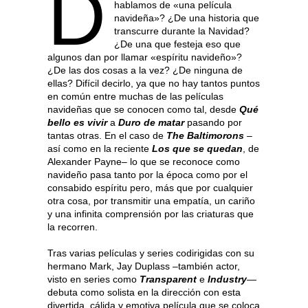
D
hablamos de «una película
navideña»? ¿De una historia que
transcurre durante la Navidad?
¿De una que festeja eso que
algunos dan por llamar «espíritu navideño»?
¿De las dos cosas a la vez? ¿De ninguna de
ellas? Difícil decirlo, ya que no hay tantos puntos
en común entre muchas de las películas
navideñas que se conocen como tal, desde
Qué
bello es vivir
a
Duro de matar
pasando por
tantas otras. En el caso de
The Baltimorons
–
así como en la reciente
Los que se quedan
, de
Alexander Payne– lo que se reconoce como
navideño pasa tanto por la época como por el
consabido espíritu pero, más que por cualquier
otra cosa, por transmitir una empatía, un cariño
y una infinita comprensión por las criaturas que
la recorren.
Tras varias películas y series codirigidas con su
hermano Mark, Jay Duplass –también actor,
visto en series como
Transparent
e
Industry
—
debuta como solista en la dirección con esta
divertida, cálida y emotiva película que se coloca