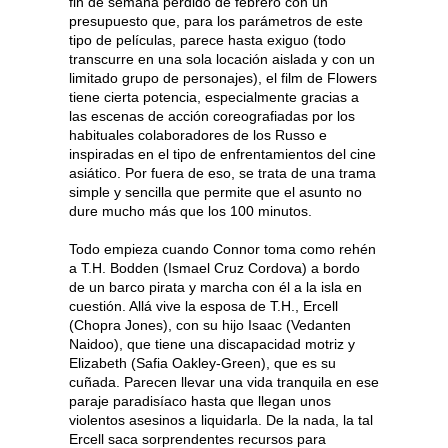
fin de semana perdido de febrero con un
presupuesto que, para los parámetros de este
tipo de películas, parece hasta exiguo (todo
transcurre en una sola locación aislada y con un
limitado grupo de personajes), el film de Flowers
tiene cierta potencia, especialmente gracias a
las escenas de acción coreografiadas por los
habituales colaboradores de los Russo e
inspiradas en el tipo de enfrentamientos del cine
asiático. Por fuera de eso, se trata de una trama
simple y sencilla que permite que el asunto no
dure mucho más que los 100 minutos.
Todo empieza cuando Connor toma como rehén
a T.H. Bodden (Ismael Cruz Cordova) a bordo
de un barco pirata y marcha con él a la isla en
cuestión. Allá vive la esposa de T.H., Ercell
(Chopra Jones), con su hijo Isaac (Vedanten
Naidoo), que tiene una discapacidad motriz y
Elizabeth (Safia Oakley-Green), que es su
cuñada. Parecen llevar una vida tranquila en ese
paraje paradisíaco hasta que llegan unos
violentos asesinos a liquidarla. De la nada, la tal
Ercell saca sorprendentes recursos para