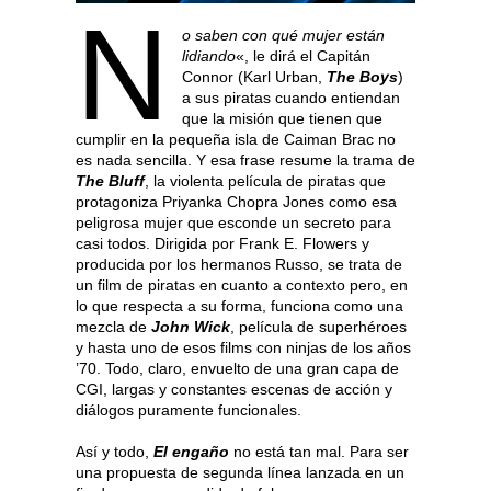
N
o saben con qué mujer están
lidiando
«, le dirá el Capitán
Connor (Karl Urban,
The Boys
)
a sus piratas cuando entiendan
que la misión que tienen que
cumplir en la pequeña isla de Caiman Brac no
es nada sencilla. Y esa frase resume la trama de
The Bluff
, la violenta película de piratas que
protagoniza Priyanka Chopra Jones como esa
peligrosa mujer que esconde un secreto para
casi todos. Dirigida por Frank E. Flowers y
producida por los hermanos Russo, se trata de
un film de piratas en cuanto a contexto pero, en
lo que respecta a su forma, funciona como una
mezcla de
John Wick
, película de superhéroes
y hasta uno de esos films con ninjas de los años
’70. Todo, claro, envuelto de una gran capa de
CGI, largas y constantes escenas de acción y
diálogos puramente funcionales.
Así y todo,
El engaño
no está tan mal. Para ser
una propuesta de segunda línea lanzada en un