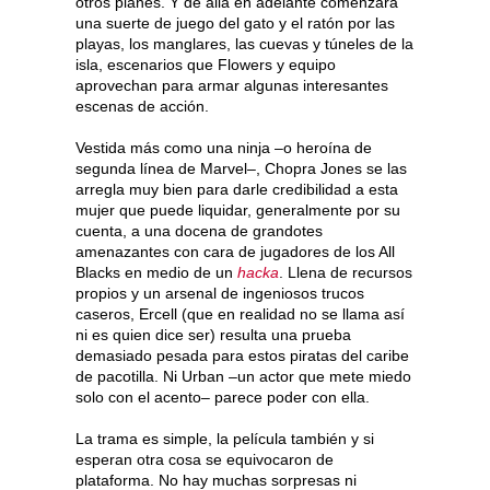
otros planes. Y de allá en adelante comenzará
una suerte de juego del gato y el ratón por las
playas, los manglares, las cuevas y túneles de la
isla, escenarios que Flowers y equipo
aprovechan para armar algunas interesantes
escenas de acción.
Vestida más como una ninja –o heroína de
segunda línea de Marvel–, Chopra Jones se las
arregla muy bien para darle credibilidad a esta
mujer que puede liquidar, generalmente por su
cuenta, a una docena de grandotes
amenazantes con cara de jugadores de los All
Blacks en medio de un
hacka
. Llena de recursos
propios y un arsenal de ingeniosos trucos
caseros, Ercell (que en realidad no se llama así
ni es quien dice ser) resulta una prueba
demasiado pesada para estos piratas del caribe
de pacotilla. Ni Urban –un actor que mete miedo
solo con el acento– parece poder con ella.
La trama es simple, la película también y si
esperan otra cosa se equivocaron de
plataforma. No hay muchas sorpresas ni