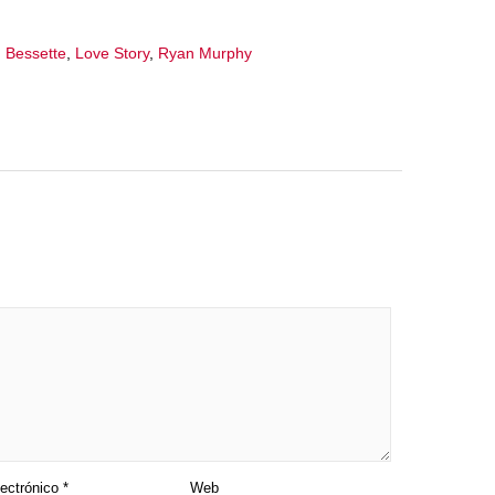
n Bessette
,
Love Story
,
Ryan Murphy
lectrónico
*
Web