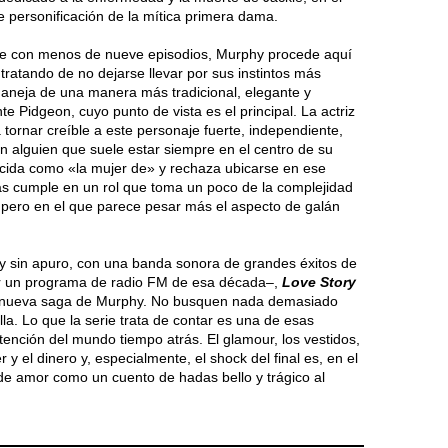
 personificación de la mítica primera dama.
erse con menos de nueve episodios, Murphy procede aquí
tratando de no dejarse llevar por sus instintos más
aneja de una manera más tradicional, elegante y
te Pidgeon, cuyo punto de vista es el principal. La actriz
 tornar creíble a este personaje fuerte, independiente,
alguien que suele estar siempre en el centro de su
ocida como «la mujer de» y rechaza ubicarse en ese
as cumple en un rol que toma un poco de la complejidad
a pero en el que parece pesar más el aspecto de galán
 y sin apuro, con una banda sonora de grandes éxitos de
cer un programa de radio FM de esa década–,
Love Story
sta nueva saga de Murphy. No busquen nada demasiado
la. Lo que la serie trata de contar es una de esas
tención del mundo tiempo atrás. El glamour, los vestidos,
 y el dinero y, especialmente, el shock del final es, en el
a de amor como un cuento de hadas bello y trágico al