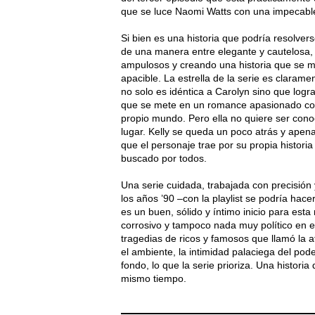
que se luce Naomi Watts con una impecable
Si bien es una historia que podría resolv
de una manera entre elegante y cautelosa, 
ampulosos y creando una historia que se m
apacible. La estrella de la serie es claramen
no solo es idéntica a Carolyn sino que logra
que se mete en un romance apasionado con 
propio mundo. Pero ella no quiere ser con
lugar. Kelly se queda un poco atrás y apen
que el personaje trae por su propia histori
buscado por todos.
Una serie cuidada, trabajada con precisión
los años ’90 –con la playlist se podría ha
es un buen, sólido y íntimo inicio para e
corrosivo y tampoco nada muy político en el
tragedias de ricos y famosos que llamó la a
el ambiente, la intimidad palaciega del poder
fondo, lo que la serie prioriza. Una histori
mismo tiempo.