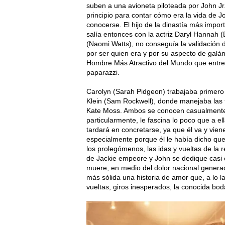
suben a una avioneta piloteada por John Jr. q
principio para contar cómo era la vida de J
conocerse. El hijo de la dinastía más import
salía entonces con la actriz Daryl Hannah
(Naomi Watts), no conseguía la validación
por ser quien era y por su aspecto de galán.
Hombre Más Atractivo del Mundo que entreg
paparazzi.
Carolyn (Sarah Pidgeon) trabajaba primero
Klein (Sam Rockwell), donde manejaba las 
Kate Moss. Ambos se conocen casualmente y
particularmente, le fascina lo poco que a el
tardará en concretarse, ya que él va y vien
especialmente porque él le había dicho qu
los prolegómenos, las idas y vueltas de la
de Jackie empeore y John se dedique casi
muere, en medio del dolor nacional generado
más sólida una historia de amor que, a lo 
vueltas, giros inesperados, la conocida bod