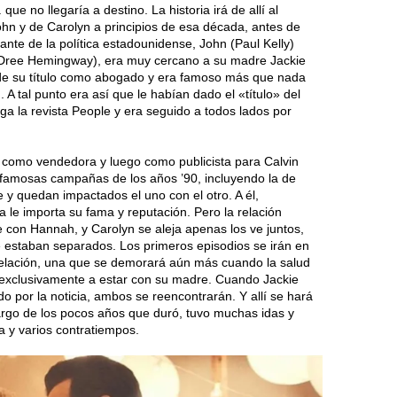
ue no llegaría a destino. La historia irá de allí al
ohn y de Carolyn a principios de esa década, antes de
ante de la política estadounidense, John (Paul Kelly)
 (Dree Hemingway), era muy cercano a su madre Jackie
 de su título como abogado y era famoso más que nada
 A tal punto era así que le habían dado el «título» del
a la revista People y era seguido a todos lados por
 como vendedora y luego como publicista para Calvin
famosas campañas de los años ’90, incluyendo la de
 quedan impactados el uno con el otro. A él,
la le importa su fama y reputación. Pero la relación
e con Hannah, y Carolyn se aleja apenas los ve juntos,
e estaban separados. Los primeros episodios se irán en
 relación, una que se demorará aún más cuando la salud
 exclusivamente a estar con su madre. Cuando Jackie
 por la noticia, ambos se reencontrarán. Y allí se hará
largo de los pocos años que duró, tuvo muchas idas y
a y varios contratiempos.