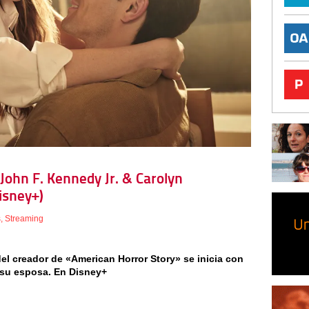
 John F. Kennedy Jr. & Carolyn
isney+)
s
,
Streaming
el creador de «American Horror Story» se inicia con
 y su esposa. En Disney+