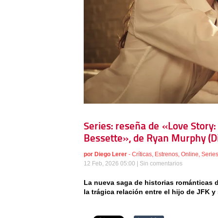
Series: reseña de «Love Story:
Bessette», de Ryan Murphy (D
por
Diego Lerer
-
Críticas
,
Estrenos
,
Online
,
Serie
12 Feb, 2026 05:00 |
Sin comentarios
La nueva saga de historias románticas d
la trágica relación entre el hijo de JFK