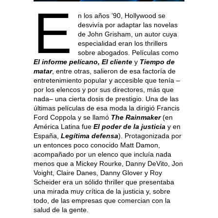
E
n los años ’90, Hollywood se
desvivía por adaptar las novelas
de John Grisham, un autor cuya
especialidad eran los thrillers
sobre abogados. Películas como
El informe pelícano, El cliente
y
Tiempo de
matar
, entre otras, salieron de esa factoría de
entretenimiento popular y accesible que tenía –
por los elencos y por sus directores, más que
nada– una cierta dosis de prestigio. Una de las
últimas películas de esa moda la dirigió Francis
Ford Coppola y se llamó
The Rainmaker
(en
América Latina fue
El poder de la justicia
y en
España,
Legítima defensa
). Protagonizada por
un entonces poco conocido Matt Damon,
acompañado por un elenco que incluía nada
menos que a Mickey Rourke, Danny DeVito, Jon
Voight, Claire Danes, Danny Glover y Roy
Scheider era un sólido thriller que presentaba
una mirada muy crítica de la justicia y, sobre
todo, de las empresas que comercian con la
salud de la gente.