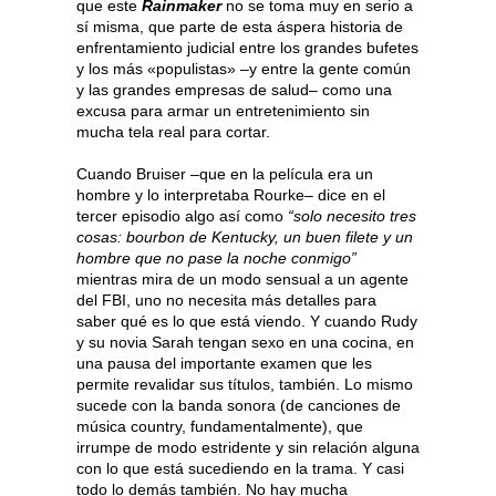
que este
Rainmaker
no se toma muy en serio a
sí misma, que parte de esta áspera historia de
enfrentamiento judicial entre los grandes bufetes
y los más «populistas» –y entre la gente común
y las grandes empresas de salud– como una
excusa para armar un entretenimiento sin
mucha tela real para cortar.
Cuando Bruiser –que en la película era un
hombre y lo interpretaba Rourke– dice en el
tercer episodio algo así como
“solo necesito tres
cosas: bourbon de Kentucky, un buen filete y un
hombre que no pase la noche conmigo”
mientras mira de un modo sensual a un agente
del FBI, uno no necesita más detalles para
saber qué es lo que está viendo. Y cuando Rudy
y su novia Sarah tengan sexo en una cocina, en
una pausa del importante examen que les
permite revalidar sus títulos, también. Lo mismo
sucede con la banda sonora (de canciones de
música country, fundamentalmente), que
irrumpe de modo estridente y sin relación alguna
con lo que está sucediendo en la trama. Y casi
todo lo demás también. No hay mucha