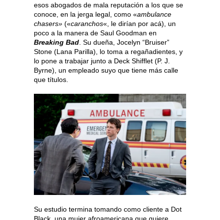
esos abogados de mala reputación a los que se
conoce, en la jerga legal, como «
ambulance
chasers»
(«
caranchos
«, le dirían por acá), un
poco a la manera de Saul Goodman en
Breaking Bad
. Su dueña, Jocelyn “Bruiser”
Stone (Lana Parilla), lo toma a regañadientes, y
lo pone a trabajar junto a Deck Shifflet (P. J.
Byrne), un empleado suyo que tiene más calle
que títulos.
Su estudio termina tomando como cliente a Dot
Black, una mujer afroamericana que quiere