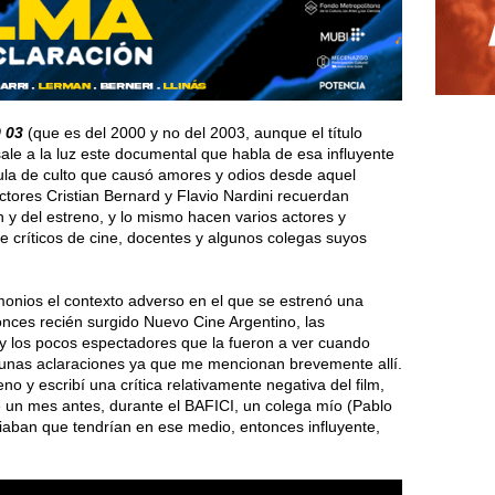
 03
(que es del 2000 y no del 2003, aunque el título
sale a la luz este documental que habla de esa influyente
ícula de culto que causó amores y odios desde aquel
ctores Cristian Bernard y Flavio Nardini recuerdan
 y del estreno, y lo mismo hacen varios actores y
e críticos de cine, docentes y algunos colegas suyos
monios el contexto adverso en el que se estrenó una
onces recién surgido Nuevo Cine Argentino, las
ca y los pocos espectadores que la fueron a ver cuando
algunas aclaraciones ya que me mencionan brevemente allí.
o y escribí una crítica relativamente negativa del film,
e un mes antes, durante el BAFICI, un colega mío (Pablo
nfiaban que tendrían en ese medio, entonces influyente,