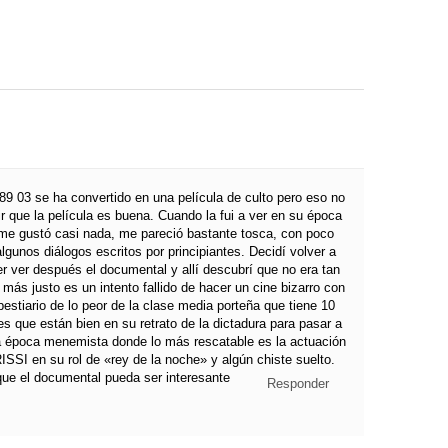
 89 03 se ha convertido en una película de culto pero eso no
ir que la película es buena. Cuando la fui a ver en su época
me gustó casi nada, me pareció bastante tosca, con poco
lgunos diálogos escritos por principiantes. Decidí volver a
er ver después el documental y allí descubrí que no era tan
 más justo es un intento fallido de hacer un cine bizarro con
bestiario de lo peor de la clase media porteña que tiene 10
es que están bien en su retrato de la dictadura para pasar a
la época menemista donde lo más rescatable es la actuación
SI en su rol de «rey de la noche» y algún chiste suelto.
que el documental pueda ser interesante
Responder