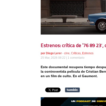
Estrenos: crítica de ’76 89 23′
por
Diego Lerer
-
cine
,
Críticas
,
Estrenos
25 Mar, 2026 08:22 |
1 comentario
Este documental recupera tiempo después
la controvertida película de Cristian Ber
en un film de culto. En el Gaumont.