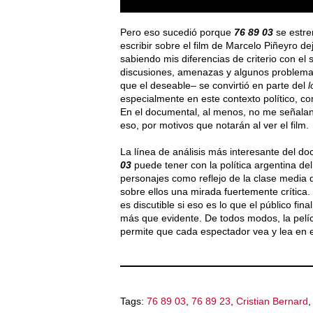
Pero eso sucedió porque
76 89 03
se estr
escribir sobre el film de Marcelo Piñeyro d
sabiendo mis diferencias de criterio con el
discusiones, amenazas y algunos problema
que el deseable– se convirtió en parte del
l
especialmente en este contexto político, c
En el documental, al menos, no me señalan 
eso, por motivos que notarán al ver el film.
La línea de análisis más interesante del do
03
puede tener con la política argentina del
personajes como reflejo de la clase media 
sobre ellos una mirada fuertemente crítica
es discutible si eso es lo que el público fin
más que evidente. De todos modos, la pelí
permite que cada espectador vea y lea en el
Tags:
76 89 03
,
76 89 23
,
Cristian Bernard