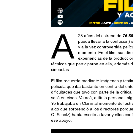
A
25 años del estreno de
76 89
pueda llevar a la confusión) 
y a la vez controvertida pel
momento. En el film, sus dire
experiencias de la producción
técnicos que participaron en ella, además d
cineastas.
El film recuerda mediante imágenes y testi
película que iba bastante en contra del ent
dificultades que tuvo con parte de la críti
salió en cines. Va acá, a título personal, 
Yo trabajaba en Clarín al momento del estren
algo que sorprendió a los directores porqu
O. Scholz) había escrito a favor y ellos co
ese apoyo.