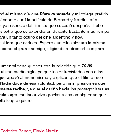
enó el mismo día que
Plata quemada
y mi colega prefirió
ejándome a mí la película de Bernard y Nardini, aún
 suyo respecto del film. Lo que sucedió después –hubo
s extra que se extendieron durante bastante más tiempo
ore
un tanto oculto del cine argentino y hoy,
onsidero que caducó. Espero que ellos sientan lo mismo.
como el gran enemigo, eligiendo a otros críticos para
cumental tiene que ver con la relación que
76 89
 último medio siglo, ya que los entrevistados ven a los
que apoyó al menemismo y explican que el film ofrece
. Nadie duda de esa voluntad, pero mi impresión es que
almente recibe, ya que el cariño hacia los protagonistas es
cula logra continuar viva gracias a esa ambigüedad que
la lo que quiere.
,
Federico Benoit
,
Flavio Nardini