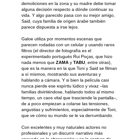
demoliciones en la zona y su madre debe tomar
alguna decisión respecto a dónde continuar su
vida. Y algo parecido pasa con su mejor amigo,
Said, cuya familia de origen árabe también
parece dispuesta a irse lejos.
Galoe utiliza por momentos escenas que
parecen rodadas con un celular y usando raros
filtros (el director de fotografía es el
experimentado portugués Rui Poças, que hizo
nada menos que
ZAMA
y
TABU
, entre otras),
que es la manera en la que Toni y Said se filman
a sí mismos, mostrando sus aventuras y
hablando a cámara. Y si bien la película casi
nunca pierde ese espíritu lúdico y vivaz –las
familias divirtiéndose, hablando todos al mismo
tiempo, un caos vital que trasciende la pantalla–,
de a poco empiezan a colarse las tensiones,
angustias y sufrimientos, especialmente de Toni,
que ve cómo su mundo se le va derrumbando.
Con excelentes y muy naturales actores no
profesionales y un discurrir narrativo más
apoyado en la observación y en la captura de