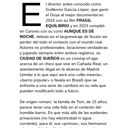
E
l director antes conocido como
Guillermo García López, que ganó
el Goya al mejor documental en
2016 con su film
FRAGIL
EQUILIBRIO
y en 2023 compitió
en Cannes con su corto
AUNQUE ES DE
NOCHE
, debuta en el largometraje de ficción sin
perder del todo el contacto con el mundo real.
Actores no profesionales, locaciones verdaderas
y jugando siempre entre ambos registros, su
CIUDAD DE SUEÑOS
es un
coming-of-age
acerca de un chico que vive en Cañada Real, un
asentamiento ilegal en la afueras de Madrid
(similar a lo que aquí será una «villa miseria»,
«barrio popular» o
favela
en Brasil) que se
enfrenta a una serie de cambios en su vida que
pueden modificarlo todo a futuro.
De origen romaní, la familia de Toni, de 15 años,
parece tener una vida feliz en el contexto del
humilde barrio. Es que más allá de las evidentes
privaciones (no hay electricidad ni agua
corriente), para él, sus «primos», sus hermanos