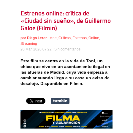
Estrenos online: crítica de
«Ciudad sin sueño», de Guillermo
Galoe (Filmin)
por
Diego Lerer
-
cine
,
Críticas
,
Estrenos
,
Online
,
Streaming
20 Mar, 2026 07:22 |
Sin comentarios
Este film se centra en la vida de Toni, un
chico que vive en un asentamiento ilegal en
las afueras de Madrid, cuya vida empieza a
cambiar cuando llega a su casa un aviso de
desalojo. Disponible en Filmin.