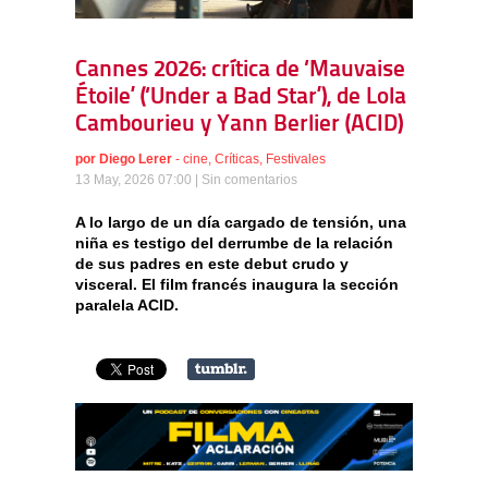
Cannes 2026: crítica de ‘Mauvaise
Étoile’ (‘Under a Bad Star’), de Lola
Cambourieu y Yann Berlier (ACID)
por
Diego Lerer
-
cine
,
Críticas
,
Festivales
13 May, 2026 07:00 |
Sin comentarios
A lo largo de un día cargado de tensión, una
niña es testigo del derrumbe de la relación
de sus padres en este debut crudo y
visceral. El film francés inaugura la sección
paralela ACID.