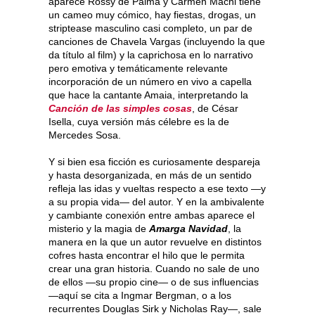
aparece Rossy de Palma y Carmen Machi tiene
un cameo muy cómico, hay fiestas, drogas, un
striptease masculino casi completo, un par de
canciones de Chavela Vargas (incluyendo la que
da título al film) y la caprichosa en lo narrativo
pero emotiva y temáticamente relevante
incorporación de un número en vivo a capella
que hace la cantante Amaia, interpretando la
Canción de las simples cosas
, de César
Isella, cuya versión más célebre es la de
Mercedes Sosa.
Y si bien esa ficción es curiosamente despareja
y hasta desorganizada, en más de un sentido
refleja las idas y vueltas respecto a ese texto —y
a su propia vida— del autor. Y en la ambivalente
y cambiante conexión entre ambas aparece el
misterio y la magia de
Amarga Navidad
, la
manera en la que un autor revuelve en distintos
cofres hasta encontrar el hilo que le permita
crear una gran historia. Cuando no sale de uno
de ellos —su propio cine— o de sus influencias
—aquí se cita a Ingmar Bergman, o a los
recurrentes Douglas Sirk y Nicholas Ray—, sale