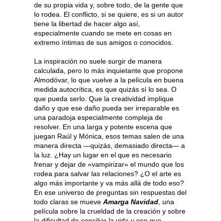
de su propia vida y, sobre todo, de la gente que
lo rodea. El conflicto, si se quiere, es si un autor
tiene la libertad de hacer algo así,
especialmente cuando se mete en cosas en
extremo íntimas de sus amigos o conocidos.
La inspiración no suele surgir de manera
calculada, pero lo más inquietante que propone
Almodóvar, lo que vuelve a la película en buena
medida autocrítica, es que quizás sí lo sea. O
que pueda serlo. Que la creatividad implique
daño y que ese daño pueda ser irreparable es
una paradoja especialmente compleja de
resolver. En una larga y potente escena que
juegan Raúl y Mónica, esos temas salen de una
manera directa —quizás, demasiado directa— a
la luz. ¿Hay un lugar en el que es necesario
frenar y dejar de «vampirizar» el mundo que los
rodea para salvar las relaciones? ¿O el arte es
algo más importante y va más allá de todo eso?
En ese universo de preguntas sin respuestas del
todo claras se mueve
Amarga Navidad
, una
película sobre la crueldad de la creación y sobre
la dificultad de conciliar la vida y eso que