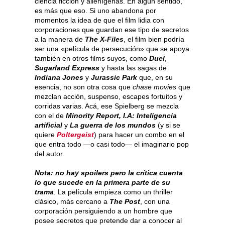
ciencia ficción y alienígenas. En algún sentido,
es más que eso. Si uno abandona por
momentos la idea de que el film lidia con
corporaciones que guardan ese tipo de secretos
a la manera de
The X-Files
, el film bien podría
ser una «película de persecución» que se apoya
también en otros films suyos, como
Duel
,
Sugarland Express
y hasta las sagas de
Indiana Jones
y
Jurassic Park
que, en su
esencia, no son otra cosa que
chase movies
que
mezclan acción, suspenso, escapes fortuitos y
corridas varias. Acá, ese Spielberg se mezcla
con el de
Minority Report, I.A: Inteligencia
artificial
y
La guerra de los mundos
(y si se
quiere
Poltergeist
) para hacer un combo en el
que entra todo —o casi todo— el imaginario pop
del autor.
Nota: no hay spoilers pero la crítica cuenta
lo que sucede en la primera parte de su
trama
.
La película empieza como un thriller
clásico, más cercano a
The Post
, con una
corporación persiguiendo a un hombre que
posee secretos que pretende dar a conocer al