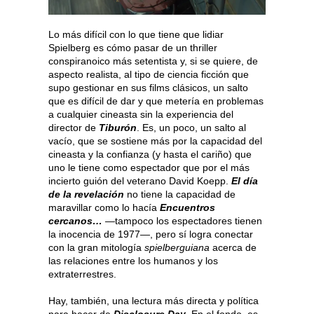
Lo más difícil con lo que tiene que lidiar
Spielberg es cómo pasar de un thriller
conspiranoico más setentista y, si se quiere, de
aspecto realista, al tipo de ciencia ficción que
supo gestionar en sus films clásicos, un salto
que es difícil de dar y que metería en problemas
a cualquier cineasta sin la experiencia del
director de
Tiburón
. Es, un poco, un salto al
vacío, que se sostiene más por la capacidad del
cineasta y la confianza (y hasta el cariño) que
uno le tiene como espectador que por el más
incierto guión del veterano David Koepp.
El día
de la revelación
no tiene la capacidad de
maravillar como lo hacía
Encuentros
cercanos…
—tampoco los espectadores tienen
la inocencia de 1977—, pero sí logra conectar
con la gran mitología
spielberguiana
acerca de
las relaciones entre los humanos y los
extraterrestres.
Hay, también, una lectura más directa y política
para hacer de
Disclosure Day
. En el fondo, es