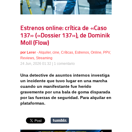
Estrenos online: crítica de «Caso
137» («Dossier 137»), de Dominik
Moll (Flow)
por
Lerer
-
Alquiler
,
cine
,
Críticas
,
Estrenos
,
Online
,
PPV
,
Reviews
,
Streaming
24 Jun, 2026 01:32 |
1 comentario
Una detective de asuntos internos investiga
un incidente que tuvo lugar en una marcha
cuando un manifestante fue herido
gravemente por una bala de goma disparada
por las fuerzas de seguridad. Para alquilar en
plataformas.