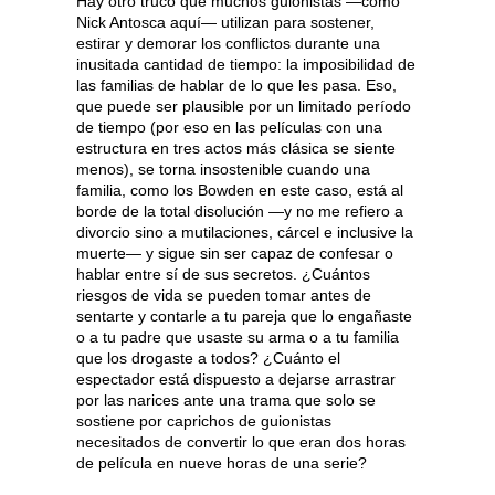
Hay otro truco que muchos guionistas —como
Nick Antosca aquí— utilizan para sostener,
estirar y demorar los conflictos durante una
inusitada cantidad de tiempo: la imposibilidad de
las familias de hablar de lo que les pasa. Eso,
que puede ser plausible por un limitado período
de tiempo (por eso en las películas con una
estructura en tres actos más clásica se siente
menos), se torna insostenible cuando una
familia, como los Bowden en este caso, está al
borde de la total disolución —y no me refiero a
divorcio sino a mutilaciones, cárcel e inclusive la
muerte— y sigue sin ser capaz de confesar o
hablar entre sí de sus secretos. ¿Cuántos
riesgos de vida se pueden tomar antes de
sentarte y contarle a tu pareja que lo engañaste
o a tu padre que usaste su arma o a tu familia
que los drogaste a todos? ¿Cuánto el
espectador está dispuesto a dejarse arrastrar
por las narices ante una trama que solo se
sostiene por caprichos de guionistas
necesitados de convertir lo que eran dos horas
de película en nueve horas de una serie?