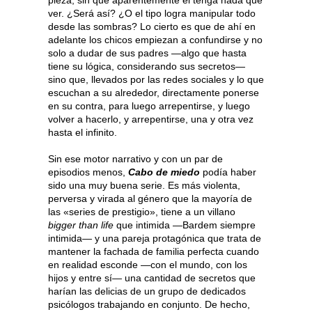
pieza, sin que aparentemente él tenga nada que
ver. ¿Será así? ¿O el tipo logra manipular todo
desde las sombras? Lo cierto es que de ahí en
adelante los chicos empiezan a confundirse y no
solo a dudar de sus padres —algo que hasta
tiene su lógica, considerando sus secretos—
sino que, llevados por las redes sociales y lo que
escuchan a su alrededor, directamente ponerse
en su contra, para luego arrepentirse, y luego
volver a hacerlo, y arrepentirse, una y otra vez
hasta el infinito.
Sin ese motor narrativo y con un par de
episodios menos,
Cabo de miedo
podía haber
sido una muy buena serie. Es más violenta,
perversa y virada al género que la mayoría de
las «series de prestigio», tiene a un villano
bigger than life
que intimida —Bardem siempre
intimida— y una pareja protagónica que trata de
mantener la fachada de familia perfecta cuando
en realidad esconde —con el mundo, con los
hijos y entre sí— una cantidad de secretos que
harían las delicias de un grupo de dedicados
psicólogos trabajando en conjunto. De hecho,