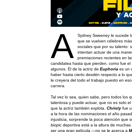
A
Sydney Sweeney le sucede lo
que se vuelven célebres más 
sociales que por su talento:
intentan actuar de una mane
premiaciones recientes en las
candidatea hasta que pierden, como fue el
algunos. El de la actriz de
Euphoria
es un c
haber hasta cierto desdén respecto a lo q
le creyera del todo el trabajo puesto en es
carrera.
Tal vez lo sea, quien sabe, pero todos los
talentosa y puede actuar, que no es solo el
que la actriz también explota.
Christy
fue u
a la hora de las nominaciones el año pasad
injusticia, sorprende la poca atención que
biopic
deportiva está a la altura de mucha
ser una gran película —no se le acerca a
M