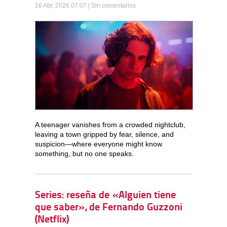
16 Abr, 2026 07:07 |
Sin comentarios
A teenager vanishes from a crowded nightclub,
leaving a town gripped by fear, silence, and
suspicion—where everyone might know
something, but no one speaks.
Series: reseña de «Alguien tiene
que saber», de Fernando Guzzoni
(Netflix)