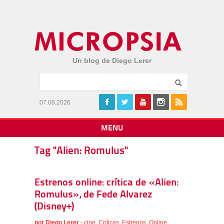
Un blog de Diego Lerer
07.08.2026
MENU
Tag "Alien: Romulus"
Estrenos online: crítica de «Alien:
Romulus», de Fede Alvarez
(Disney+)
por
Diego Lerer
-
cine
,
Críticas
,
Estrenos
,
Online
,