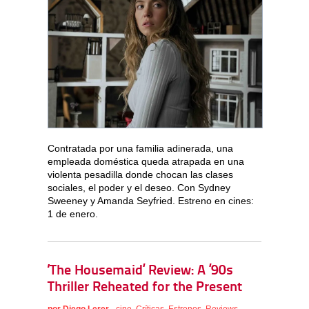
Contratada por una familia adinerada, una
empleada doméstica queda atrapada en una
violenta pesadilla donde chocan las clases
sociales, el poder y el deseo. Con Sydney
Sweeney y Amanda Seyfried. Estreno en cines:
1 de enero.
‘The Housemaid’ Review: A ’90s
Thriller Reheated for the Present
por
Diego Lerer
-
cine
,
Críticas
,
Estrenos
,
Reviews