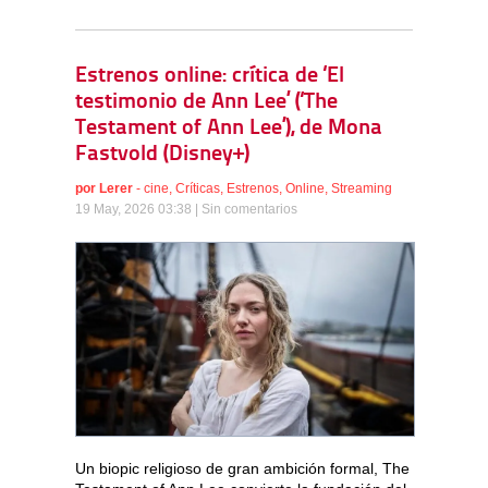
Estrenos online: crítica de ‘El
testimonio de Ann Lee’ (‘The
Testament of Ann Lee’), de Mona
Fastvold (Disney+)
por
Lerer
-
cine
,
Críticas
,
Estrenos
,
Online
,
Streaming
19 May, 2026 03:38 |
Sin comentarios
Un biopic religioso de gran ambición formal, The