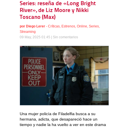
Series: reseña de «Long Bright
River», de Liz Moore y Nikki
Toscano (Max)
por
Diego Lerer
-
Críticas
,
Estrenos
,
Online
,
Series
,
Streaming
09 May, 2025 01:45 |
Sin comentarios
Una mujer policía de Filadelfia busca a su
hermana, adicta, que desapareció hace un
tiempo y nadie la ha vuelto a ver en este drama