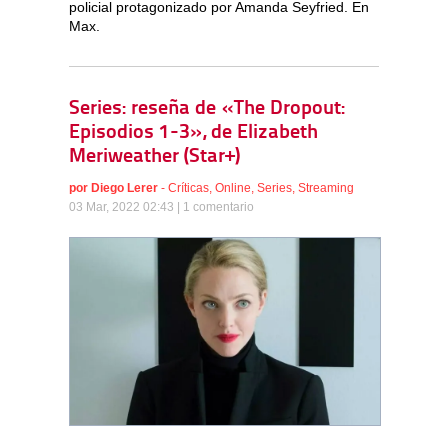
policial protagonizado por Amanda Seyfried. En
Max.
Series: reseña de «The Dropout:
Episodios 1-3», de Elizabeth
Meriweather (Star+)
por
Diego Lerer
-
Críticas
,
Online
,
Series
,
Streaming
03 Mar, 2022 02:43 |
1 comentario