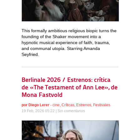
This formally ambitious religious biopic turns the
founding of the Shaker movement into a
hypnotic musical experience of faith, trauma,
and communal utopia. Starring Amanda
Seyfried.
Berlinale 2026 / Estrenos: crítica
de «The Testament of Ann Lee», de
Mona Fastvold
por
Diego Lerer
-
cine
,
Críticas
,
Estrenos
,
Festivales
19 Feb, 2026 05:22 |
Sin comentarios