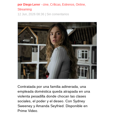
por
Diego Lerer
-
cine
,
Críticas
,
Estrenos
,
Online
,
Streaming
12 Jun, 2026 08:36 |
Sin comentarios
Contratada por una familia adinerada, una
empleada doméstica queda atrapada en una
violenta pesadilla donde chocan las clases
sociales, el poder y el deseo. Con Sydney
Sweeney y Amanda Seyfried. Disponible en
Prime Video.