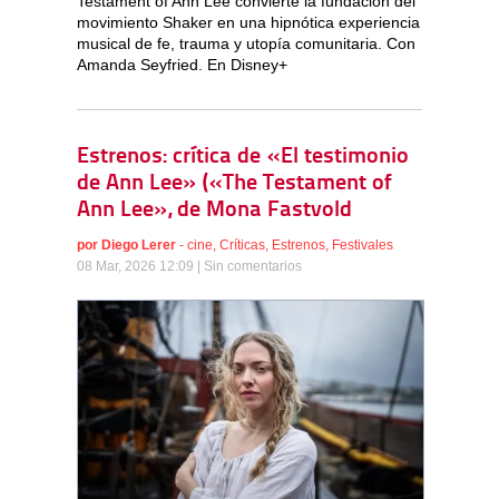
Testament of Ann Lee convierte la fundación del
movimiento Shaker en una hipnótica experiencia
musical de fe, trauma y utopía comunitaria. Con
Amanda Seyfried. En Disney+
Estrenos: crítica de «El testimonio
de Ann Lee» («The Testament of
Ann Lee», de Mona Fastvold
por
Diego Lerer
-
cine
,
Críticas
,
Estrenos
,
Festivales
08 Mar, 2026 12:09 |
Sin comentarios