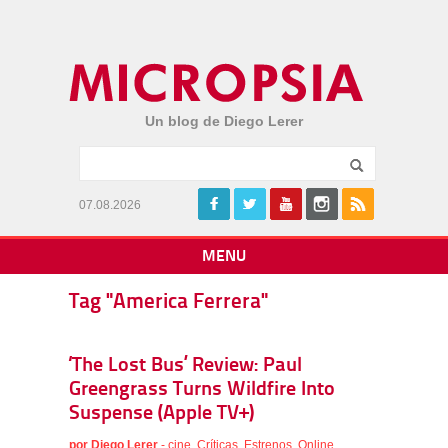
Un blog de Diego Lerer
07.08.2026
MENU
Tag "America Ferrera"
‘The Lost Bus’ Review: Paul
Greengrass Turns Wildfire Into
Suspense (Apple TV+)
por
Diego Lerer
-
cine
,
Críticas
,
Estrenos
,
Online
,