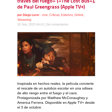
través del fuego» («The Lost Bus»),
de Paul Greengrass (Apple TV+)
por
Diego Lerer
-
cine
,
Críticas
,
Estrenos
,
Online
,
Streaming
28 Sep, 2025 04:42 |
Sin comentarios
Inspirada en hechos reales, la película convierte
el rescate de un autobús escolar en una odisea
de alto riesgo entre el fuego y el caos.
Protagonizada por Matthew McConaughey y
America Ferrera. Disponible en Apple TV+ desde
el 3 de octubre.