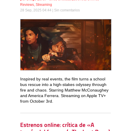
Reviews
,
Streaming
28 Sep, 2025 04:44 |
Sin comentarios
Inspired by real events, the film turns a school
bus rescue into a high-stakes odyssey through
fire and chaos. Starring Matthew McConaughey
and America Ferrera. Streaming on Apple TV+
from October 3rd.
Estrenos online: crítica de «A