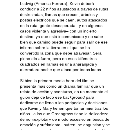
Ludwig (America Ferrera), Kevin deberá
conducir a 22 niños asustados a través de rutas
destrozadas, llamas que crecen, árboles y
postes eléctricos que se caen, autos atascados
en la ruta, gente desesperada –y en algunos
casos violenta y agresiva– con un incierto
destino, ya que está incomunicado y no sabe
bien qué camino puede seguir para salir de ese
infierno sobre la tierra en el que se ha
convertido la zona que debe atravesar. Será
pleno día afuera, pero en esos kilómetros
cuadrados en llamas es una anaranjada y
aterradora noche que ataca por todos lados.
Si bien la primera media hora del film se
presenta más como un drama familiar que un
relato de acción y aventuras, en un momento el
guión deja de lado ese
background
para
dedicarse de lleno a las peripecias y decisiones
que Kevin y Mary tienen que tomar mientras los
niños –a los que Greengrass tiene la delicadeza
de no «explotar» de modo excesivo en busca de
emoción y sufrimiento– sufren, se angustian y se