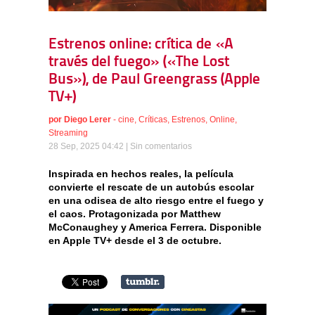
Estrenos online: crítica de «A
través del fuego» («The Lost
Bus»), de Paul Greengrass (Apple
TV+)
por
Diego Lerer
-
cine
,
Críticas
,
Estrenos
,
Online
,
Streaming
28 Sep, 2025 04:42 |
Sin comentarios
Inspirada en hechos reales, la película
convierte el rescate de un autobús escolar
en una odisea de alto riesgo entre el fuego y
el caos. Protagonizada por Matthew
McConaughey y America Ferrera. Disponible
en Apple TV+ desde el 3 de octubre.