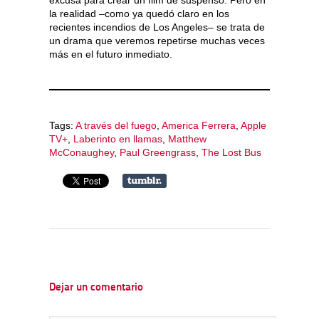
excusa para crear un film de suspenso. Pero en
la realidad –como ya quedó claro en los
recientes incendios de Los Angeles– se trata de
un drama que veremos repetirse muchas veces
más en el futuro inmediato.
Tags:
A través del fuego
,
America Ferrera
,
Apple
TV+
,
Laberinto en llamas
,
Matthew
McConaughey
,
Paul Greengrass
,
The Lost Bus
Dejar un comentario