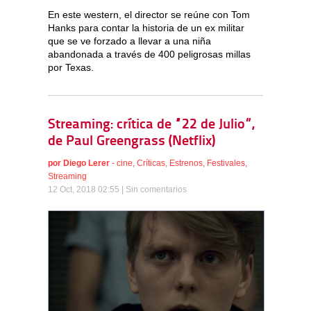
En este western, el director se reúne con Tom
Hanks para contar la historia de un ex militar
que se ve forzado a llevar a una niña
abandonada a través de 400 peligrosas millas
por Texas.
Streaming: crítica de “22 de Julio”,
de Paul Greengrass (Netflix)
por
Diego Lerer
-
cine
,
Críticas
,
Estrenos
,
Festivales
,
Streaming
12 Oct, 2018 02:55 |
Sin comentarios