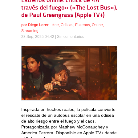
Estrenos online: crítica de «A
través del fuego» («The Lost Bus»),
de Paul Greengrass (Apple TV+)
por
Diego Lerer
-
cine
,
Críticas
,
Estrenos
,
Online
,
Streaming
28 Sep, 2025 04:42 |
Sin comentarios
Inspirada en hechos reales, la película convierte
el rescate de un autobús escolar en una odisea
de alto riesgo entre el fuego y el caos.
Protagonizada por Matthew McConaughey y
America Ferrera. Disponible en Apple TV+ desde