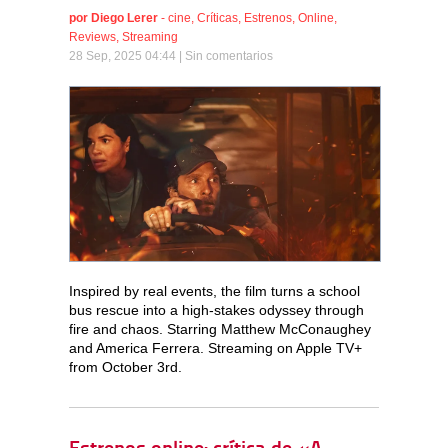
por
Diego Lerer
-
cine
,
Críticas
,
Estrenos
,
Online
,
Reviews
,
Streaming
28 Sep, 2025 04:44 |
Sin comentarios
Inspired by real events, the film turns a school
bus rescue into a high-stakes odyssey through
fire and chaos. Starring Matthew McConaughey
and America Ferrera. Streaming on Apple TV+
from October 3rd.