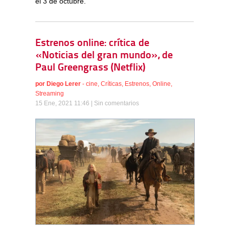
el 3 de octubre.
Estrenos online: crítica de
«Noticias del gran mundo», de
Paul Greengrass (Netflix)
por
Diego Lerer
-
cine
,
Críticas
,
Estrenos
,
Online
,
Streaming
15 Ene, 2021 11:46 |
Sin comentarios