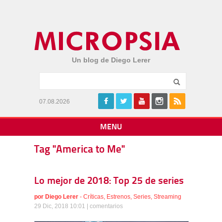
Un blog de Diego Lerer
07.08.2026
MENU
Tag "America to Me"
Lo mejor de 2018: Top 25 de series
por
Diego Lerer
-
Críticas
,
Estrenos
,
Series
,
Streaming
29 Dic, 2018 10:01 |
comentarios