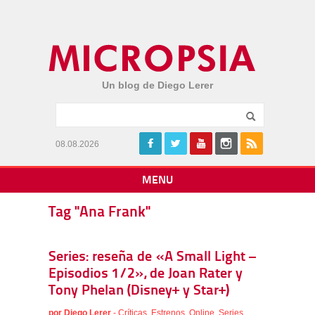
Un blog de Diego Lerer
08.08.2026
MENU
Tag "Ana Frank"
Series: reseña de «A Small Light –
Episodios 1/2», de Joan Rater y
Tony Phelan (Disney+ y Star+)
por
Diego Lerer
-
Críticas
,
Estrenos
,
Online
,
Series
,