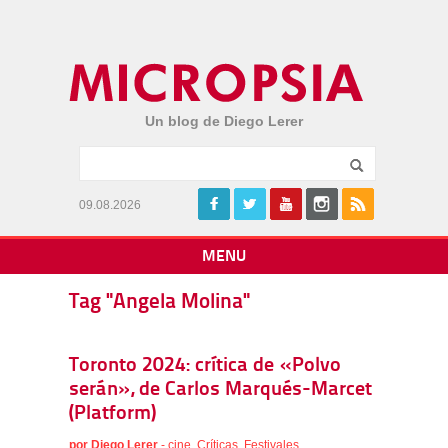
Un blog de Diego Lerer
09.08.2026
MENU
Tag "Angela Molina"
Toronto 2024: crítica de «Polvo
serán», de Carlos Marqués-Marcet
(Platform)
por
Diego Lerer
-
cine
,
Críticas
,
Festivales