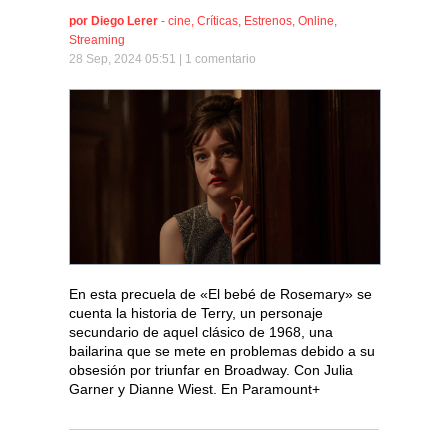
por
Diego Lerer
-
cine
,
Críticas
,
Estrenos
,
Online
,
Streaming
28 Sep, 2024 05:51 |
1 comentario
En esta precuela de «El bebé de Rosemary» se
cuenta la historia de Terry, un personaje
secundario de aquel clásico de 1968, una
bailarina que se mete en problemas debido a su
obsesión por triunfar en Broadway. Con Julia
Garner y Dianne Wiest. En Paramount+